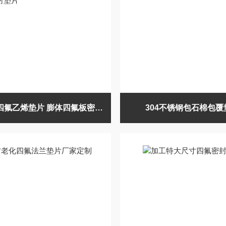
膨胀聚四氟乙烯垫片 膨体四氟板密封垫片
304不锈钢包石棉包覆