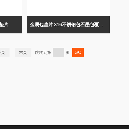
垫片
金属包垫片 316不锈钢包石墨包覆垫片
一页
末页
跳转到第
页