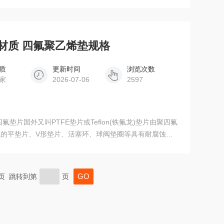
标准上标注的误差范围内，以便客户方便安全使用。
尺寸材质 四氟聚乙烯垫规格
质
更新时间
浏览次数
家
2026-07-06
2597
垫片国外又叫PTFE垫片或Teflon(铁氟龙)垫片由聚四氟
的平垫片、V形垫片、活塞环、球阀垫圈等具有耐腐蚀、
末页 跳转到第
页