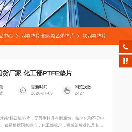
品中心
四氟垫片 聚四氟乙烯垫片
软四氟垫片
板现货厂家 化工部PTFE垫片
质
更新时间
浏览次数
家
2026-07-09
2427
垫片纯*料四氟垫片，无再生料具有耐腐蚀、抗老化和不导电
势。都是根据国家标准，化工部标准，机械部标准以及其他