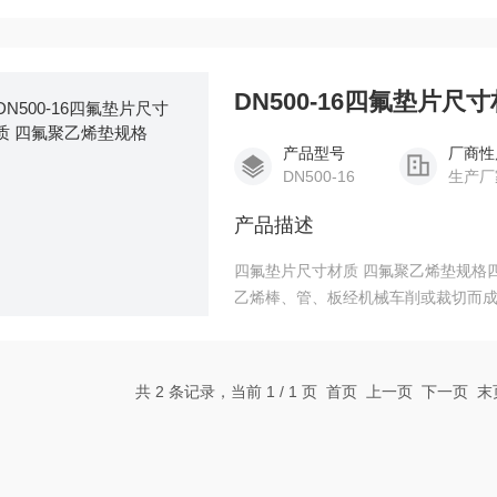
相应标准做的模具，做出的垫片均在
DN500-16四氟垫片
产品型号
厂商性
DN500-16
生产厂
产品描述
四氟垫片尺寸材质 四氟聚乙烯垫规格四氟
乙烯棒、管、板经机械车削或裁切而成
抗老化和不导电等良好特性。
共 2 条记录，当前 1 / 1 页 首页 上一页 下一页 