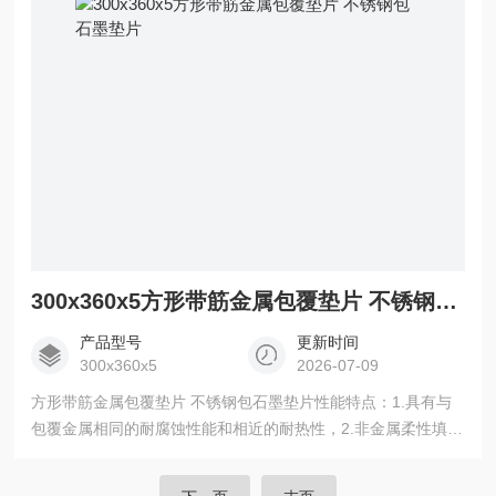
温650度)包覆垫、包石棉包覆垫，包陶瓷纤维(1400度)包覆垫
片等多种形式。
300x360x5方形带筋金属包覆垫片 不锈钢包石墨垫片
产品型号
更新时间
300x360x5
2026-07-09
方形带筋金属包覆垫片 不锈钢包石墨垫片性能特点：1.具有与
包覆金属相同的耐腐蚀性能和相近的耐热性，2.非金属柔性填充
材料使垫片能在较低的压紧力下达到较好的密封效果。3.能制成
各种形式的异形垫片，例如椭圆形、方形带筋形或更复杂的形