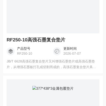
RF250-10高强石墨复合垫片
产品型号
更新时间
RF250-10
2026-07-07
JB/T 6628高强石墨复合垫片又叫增强石墨垫片或高强石墨垫
片，从增强石墨板打孔或切割而成的，高强石墨复合垫片具有
良好的防腐蚀性，耐高、低温，良好的压缩回弹性和高强度
性。材料适用于很宽的温度范围，它具有较强的导电性和导热
性，并且适用于较低的温度，这种产品在汽车、精炼、石油化
工等过程中得到较好的应用。