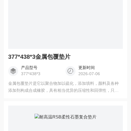
377*438*3金属包覆垫片
产品型号
更新时间
377*438*3
2026-07-06
金属包覆垫片是它以聚合物加以硫化，添加填料，颜料及各种
添加剂构成合成橡胶，具有相当优异的压缩性和回弹性，只需
要很低的预紧力就能在低温低压的工况下发挥有效的密封作
用，易拆装并对不平整的密封面也可达到良好的密封效果，由
于橡胶具有优秀的扩展性和抗渗透性，对于抵抗气体及流体的
通过形成非常有效的密封。