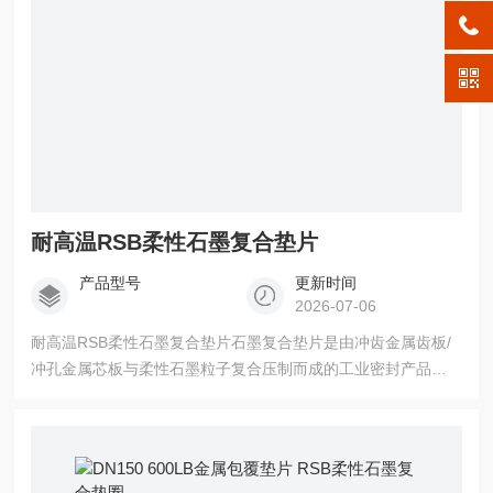
耐高温RSB柔性石墨复合垫片
产品型号
更新时间
2026-07-06
耐高温RSB柔性石墨复合垫片石墨复合垫片是由冲齿金属齿板/
冲孔金属芯板与柔性石墨粒子复合压制而成的工业密封产品。
其采用金属骨架与外层石墨材料的复合结构，通过模压、冲制
等工艺形成稳定密封界面，具有耐高温（-200℃至650℃）、耐
高压（≤6.3MPa）、耐腐蚀的特性。