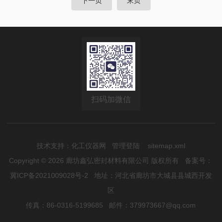
下一页
末页
状以满足各种热交换器管箱和非圆形压力容器密封的需要。4.与
非金属软垫片相比，金属包覆垫片在经常拆卸的 条件下不易损
坏、不沾、不腐蚀法兰密封面，而且具有较高的强度。
扫码加微信
技术支持：
化工仪器网
管理登陆
sitemap.xml
Copyright © 2026 廊坊鑫弘密封材料有限公司 版权所有
备案号：
冀ICP备2021009028号-2
地址：河北省廊坊市大城县县城西开发
区
传真：86-0316-5199685 邮件：379973667@qq.com