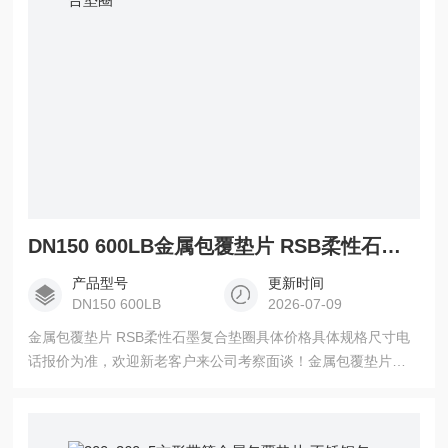
DN150 600LB金属包覆垫片 RSB柔性石墨复合垫圈
产品型号
更新时间
DN150 600LB
2026-07-09
金属包覆垫片 RSB柔性石墨复合垫圈具体价格具体规格尺寸电
话报价为准，欢迎新老客户来公司考察面谈！金属包覆垫片优
点是强度大、不易碎、牢固结实，但回弹力有限，需要求法兰
表面平坦及紧固力很高才能达到良好效果(可改进、外敷石墨
板)。根据不同材料可以组合成201、304、316不锈钢包石墨(耐