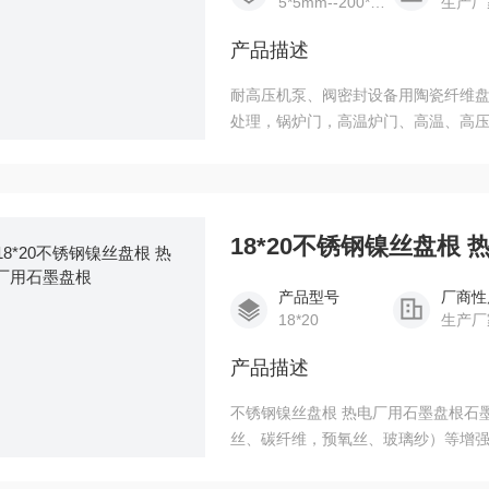
5*5mm--200*200mm
生产厂
产品描述
耐高压机泵、阀密封设备用陶瓷纤维
处理，锅炉门，高温炉门、高温、高
食品、制药等行业介质：洁净流体或
18*20不锈钢镍丝盘根
产品型号
厂商性
18*20
生产厂
产品描述
不锈钢镍丝盘根 热电厂用石墨盘根石墨盘根主要是由各种增强纤维、金属丝（钢丝、铜丝、镍
丝、碳纤维，预氧丝、玻璃纱）等增
动密封。除少数的强氧化剂外，它能