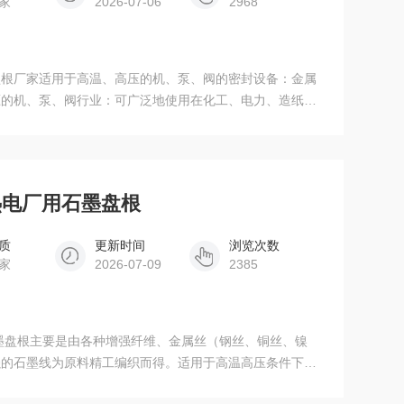
家
2026-07-06
2968
盘根厂家适用于高温、高压的机、泵、阀的密封设备：金属
压的机、泵、阀行业：可广泛地使用在化工、电力、造纸、
浆体，盐水，乳液，油脂，碳氢化合物，溶剂，纸浆。
 热电厂用石墨盘根
质
更新时间
浏览次数
家
2026-07-09
2385
强的石墨线为原料精工编织而得。适用于高温高压条件下的
用于密封热水、过热蒸气、热传递流体、氨溶液、碳氢化合