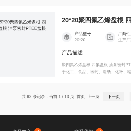
物、低温液体等介，主要 用于高温、
20*20聚四氟乙烯盘根 
产品型号
厂商性
20*20
生产厂
产品描述
聚四氟乙烯盘根 四氟盘根 油泵密封P
于化工、食品、医药、造纸、化纤、
金属和游离氟离子以外的所有化学介
成，并以特殊润滑剂硅油处理，在填
系数即使在高周边速率时的转轴表面
共 63 条记录，当前 1 / 13 页 首页 上一页
下一页