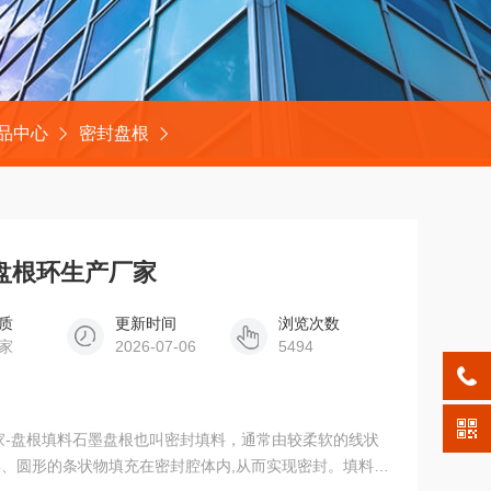
品中心
密封盘根
盘根环生产厂家
质
更新时间
浏览次数
家
2026-07-06
5494
、圆形的条状物填充在密封腔体内,从而实现密封。填料密