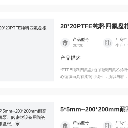
封Z早是以棉麻等纤维塞在泄漏通道内
20*20PTFE纯料四氟盘
产品型号
厂商性
20*20
生产厂
产品描述
*PTFE纯料四氟盘根由纯聚四氟乙烯
心编织而具有柔韧可调性，所以与轴
防粘贴性。可用于化工、食品、医药、
产品型号
厂商性