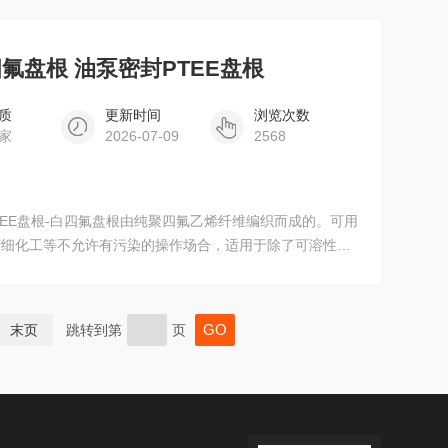
高压、耐腐蚀介质下阀门、泵、反应釜的密封盘根。
四氟盘根 油泵密封PTEE盘根
质
更新时间
浏览次数
家
2026-07-09
2568
TEE盘根-白四氟盘根由纯聚四氟乙烯纤维编织而成的。可用
精细化工等不允许有污染的操作场合，适用于除了可溶性碱
质。含油白四氟盘根：含油白四氟盘根由纯四氟线编织而
充盒具有最小压力时长久使用不会改变其体积。它的低磨擦
也能防止发热。
末页
跳转到第
页