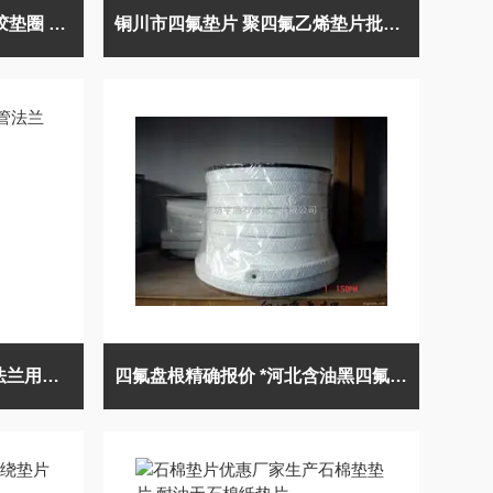
河北铁路用三元乙丙合成橡胶垫圈 乙丙橡胶垫片厂商报价
铜川市四氟垫片 聚四氟乙烯垫片批发优惠
HG20627-2009标准钢制管法兰用非金属平垫片
四氟盘根精确报价 *河北含油黑四氟盘根