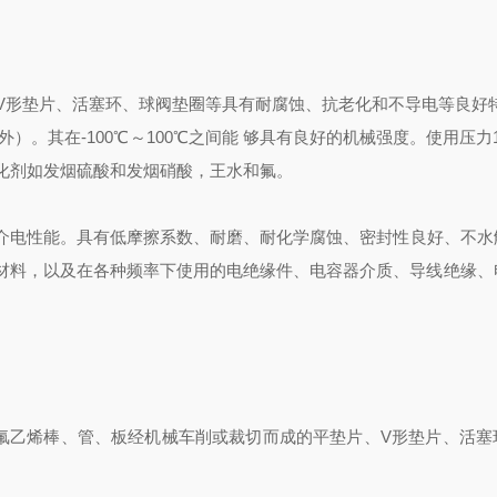
V形垫片、活塞环、球阀垫圈等具有耐腐蚀、抗老化和不导电等良好特
）。其在-100℃～100℃之间能 够具有良好的机械强度。使用压力1
化剂如发烟硫酸和发烟硝酸，王水和氟。
介电性能。
具有低摩擦系数、耐磨、耐化学腐蚀、密封性良好、不水
材料
，以及在各种频率下使用的电绝缘件、电容器介质、导线绝缘、
片由聚四氟乙烯棒、管、板经机械车削或裁切而成的平垫片、V形垫片、活
特性。