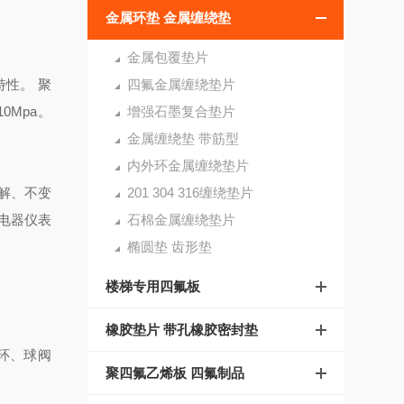
金属环垫 金属缠绕垫
金属包覆垫片
性。 聚
四氟金属缠绕垫片
0Mpa。
增强石墨复合垫片
金属缠绕垫 带筋型
内外环金属缠绕垫片
解
、不变
201 304 316缠绕垫片
电器仪表
石棉金属缠绕垫片
椭圆垫 齿形垫
楼梯专用四氟板
橡胶垫片 带孔橡胶密封垫
塞环、球阀
聚四氟乙烯板 四氟制品