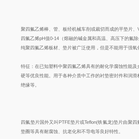
聚四氟乙烯棒、管、板经机械车削或裁切而成的平垫片、
四氟乙烯pH值0-14（熔融的碱金属和高温、高压下的氟除外
纯聚四氟乙烯板材、垫片被广泛使用，但是不能用于强氧
特征：
在已知塑料中聚四氟乙烯具有的耐化学腐蚀性能及
硬等优良性能。用于各种介质中工作的衬垫密封件和润滑
绝缘等。
四氟垫片国外又叫PTFE垫片或Teflon(铁氟龙)垫
垫圈等具有耐腐蚀、抗老化和不导电等良好