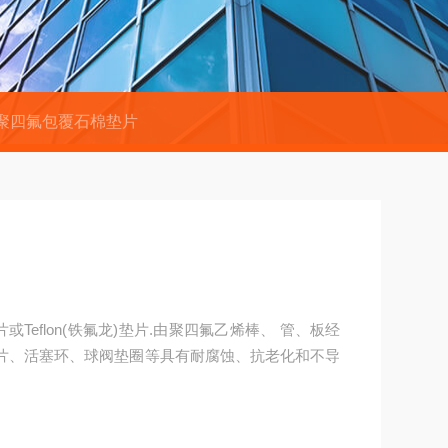
聚四氟包覆石棉垫片
或Teflon(铁氟龙)垫片.由聚四氟乙烯棒、 管、板经
片、活塞环、球阀垫圈等具有耐腐蚀、抗老化和不导