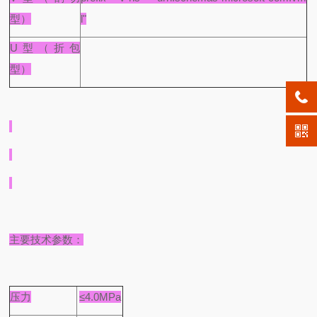
型）
l"
U型（折包
型）
主要技术参数：
压力
≤4.0MPa