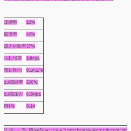
压缩率
12%
回复率
40%
应力松弛率
37%
抗拉强度
14Mpa
密封性能
0.1m1/hr
zui高温度
260℃
zui高压力
8.3Mpa
PH值
0-14
V型（剖切
prefix = v ns = "urn:schemas-microsoft-com:vm