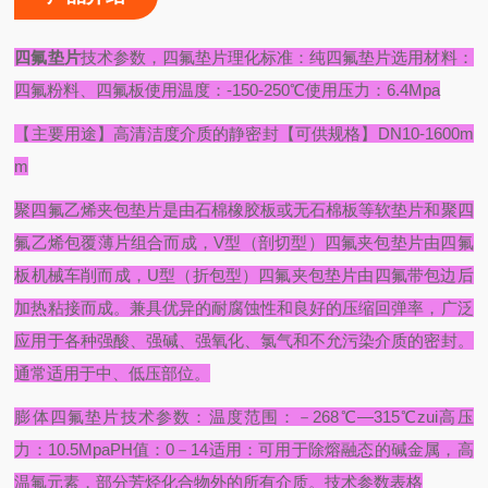
四氟垫片
技术参数，四氟垫片理化标准：
纯四氟垫片选用材料：
四氟粉料、四氟板使用温度：-150-250℃使用压力：6.4Mpa
【主要用途】高清洁度介质的静密封
【可供规格】DN10-1600m
m
聚四氟乙烯夹包垫片是由石棉橡胶板或无石棉板等软垫片和聚四
氟乙烯包覆薄片组合而成，V型（剖切型）四氟夹包垫片由四氟
板机械车削而成，U型（折包型）四氟夹包垫片由四氟带包边后
加热粘接而成。兼具优异的耐腐蚀性和良好的压缩回弹率，广泛
应用于各种强酸、强碱、强氧化、氯气和不允污染介质的密封。
通常适用于中、低压部位。
膨体四氟垫片技术参数：
温度范围：－268℃—315℃
zui高压
力：10.5Mpa
PH值：0－14
适用：
可用于除熔融态的碱金属，高
温氟元素，部分芳烃化合物外的所有介质。
技术参数表格