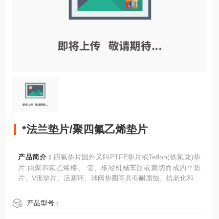
*法兰垫片/聚四氟乙烯垫片
产品简介：
四氟垫片国外又叫PTFE垫片或Teflon(铁氟龙)垫
片.由聚四氟乙烯棒、 管、板经机械车削或裁切而成的平垫
片、V形垫片、活塞环、球阀垫圈等具有耐腐蚀、抗老化和不
导电等良好特性。
产品型号：