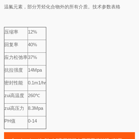
温氟元素，部分芳烃化合物外的所有介质。
技术参数表格
压缩率
12%
回复率
40%
应力松弛率
37%
抗拉强度
14Mpa
密封性能
0.1m
1/hr
zui高温度
260℃
zui高压力
8.3Mpa
PH
值
0-14