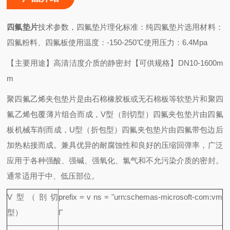
四氟垫片
技术参数，四氟垫片理化标准：
纯四氟垫片选用材料：
四氟粉料、四氟板使用温度：-150-250℃使用压力：6.4Mpa
【主要用途】高清洁度介质的静密封
【可供规格】DN10-1600m
m
聚四氟乙烯夹包垫片是由石棉橡胶板或无石棉板等软垫片和聚四
氟乙烯包覆薄片组合而成，V型（剖切型）四氟夹包垫片由四氟
板机械车削而成，U型（折包型）四氟夹包垫片由四氟带包边后
加热粘接而成。兼具优异的耐腐蚀性和良好的压缩回弹率，广泛
应用于各种强酸、强碱、强氧化、氯气和不允污染介质的密封。
通常适用于中、低压部位。
V
型（剖切
prefix = v ns = "urn:schemas-microsoft-com:vm
型）
l"