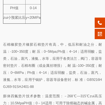
PH
值
0-14
zui小预紧比压
y=20MPa
石棉橡胶垫片橡胶石棉垫片有高，中，低压和耐油之分．耐
温：-100~350度；耐 压：0~5Mpa;Ph值：4~14；适用弱酸，盐
类，石油，蒸汽，液氨，水等，应用于各类法兰，阀门，容器等
密封垫片．石棉布圈（或金属丝增强），耐 温:-100~350度；耐
压：0~6MPa；Ph值：4~14；适应弱酸，盐类，石油，蒸汽，
液氨，水等，应用于锅炉，容器等设备密封．标 准：GB9216H
GJ69-91SHJ401-88
膨体四氟垫片技术参数：
温度范围：－268℃—315℃
zui高压
力：10.5Mpa
PH值：0－14
适用：
可用于除熔融态的碱金属，高