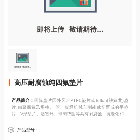
高压耐腐蚀纯四氟垫片
产品简介：
四氟垫片国外又叫PTFE垫片或Teflon(铁氟龙)垫
片.由聚四氟乙烯棒、 管、板经机械车削或裁切而成的平垫
片、V形垫片、活塞环、球阀垫圈等具有耐腐蚀、抗老化和不
导电等良好特性。
产品型号：