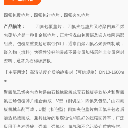
四氟包覆垫片，四氟包衬垫片，四氟夹包垫片
产品描述：
四氟包覆垫片： 四氟夹包垫片又称聚四氟乙烯
包覆垫片是一种非金属垫片，正常情况由包覆层及嵌入物两局部
组成。包覆层重要起耐腐蚀作用，通常由聚四氟乙烯资料制成，
嵌入物（填料）为弹性较好的带或不带金属加强层的非金属密封
资料，通常为石棉橡胶板。
【主要用途】高清洁度介质的静密封
【可供规格】DN10-1600m
m
聚四氟乙烯夹包垫片是由石棉橡胶板或无石棉板等软垫片和聚四
氟乙烯包覆薄片组合而成，V型（剖切型）四氟夹包垫片由四氟
板机械车削而成，U型（折包型）四氟夹包垫片由四氟带包边后
加热粘接而成。兼具优异的耐腐蚀性和良好的压缩回弹率，广泛
应用于各种强酸、强碱、强氧化、氯气和不允污染介质的密封。