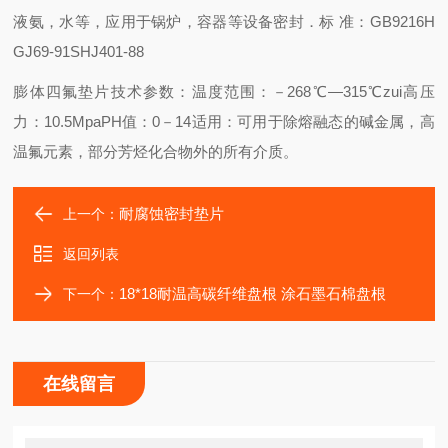
液氨，水等，应用于锅炉，容器等设备密封．标 准：GB9216H
GJ69-91SHJ401-88
膨体四氟垫片技术参数：
温度范围：－268℃—315℃
zui高压
力：10.5Mpa
PH值：0－14
适用：
可用于除熔融态的碱金属，高
温氟元素，部分芳烃化合物外的所有介质。
耐腐蚀密封垫片
上一个：
返回列表
18*18耐温高碳纤维盘根 涂石墨石棉盘根
下一个：
在线留言