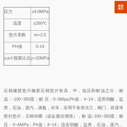
压力
≤4.0MPa
温度
≤260℃
垫片系数
m=2.5
PH
值
0-14
zui小预紧比压
y=20MPa
石棉橡胶垫片橡胶石棉垫片有高，中，低压和耐油之分．耐
温：-100~350度；耐 压：0~5Mpa;Ph值：4~14；适用弱酸，盐
类，石油，蒸汽，液氨，水等，应用于各类法兰，阀门，容器等
密封垫片．石棉布圈（或金属丝增强），耐 温:-100~350度；耐
压：0~6MPa；Ph值：4~14；适应弱酸，盐类，石油，蒸汽，