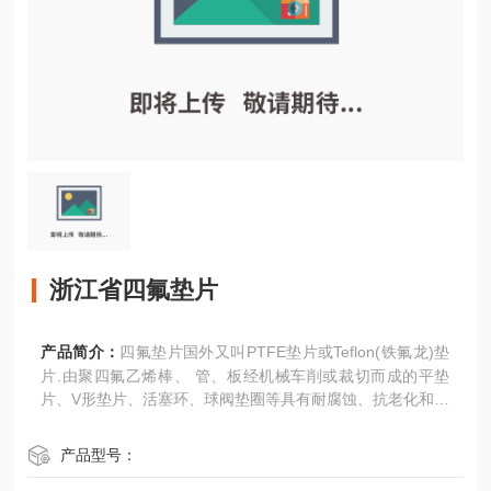
浙江省四氟垫片
产品简介：
四氟垫片国外又叫PTFE垫片或Teflon(铁氟龙)垫
片.由聚四氟乙烯棒、 管、板经机械车削或裁切而成的平垫
片、V形垫片、活塞环、球阀垫圈等具有耐腐蚀、抗老化和不
导电等良好特性。
产品型号：