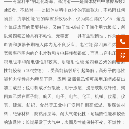
——
有塑料中*的老化寿命。
高润滑
——
是固体材料中摩擦系数z
ui低者。
不粘附
——
是固体材料中zui小的表面张力，不粘附任何
物质，力学性能
它的摩擦系数极小，仅为聚乙烯的
1
／
5
，这是
全氟碳表面的重要特征。又由于氟
-
碳链分子间作用力极低，所
以聚四氟乙烯具有不粘性。
无毒害
——
具有生理惰性，作为人工
血管和脏器长期植入体内无不良反应。
电性能
聚四氟乙烯在较
宽频率范围内的介电常数和介电损耗都很低，而且击穿电压、体
积电阻率和耐电弧性都较高。
耐辐射性能
聚四氟乙烯的耐辐射
性能较差（
104
拉德），受高能辐射后引起降解，高分子的电性
能和力学性能均明显下降。应用
聚四氟乙烯可采用压缩或挤出
加工成型；也可制成水分散液，用于涂层、浸渍或制成纤维。聚
四氟乙烯在原子能、航天、电子、电气、化工、机械、仪器、仪
表、建筑、纺织、食品等工业中广泛用作耐高低温、耐腐蚀材
料，绝缘材料，防粘涂层等。
耐大气老化性：耐辐照性能和较低
的渗透性：长期暴露于大气中，表面及性能保持不变。
不燃性：