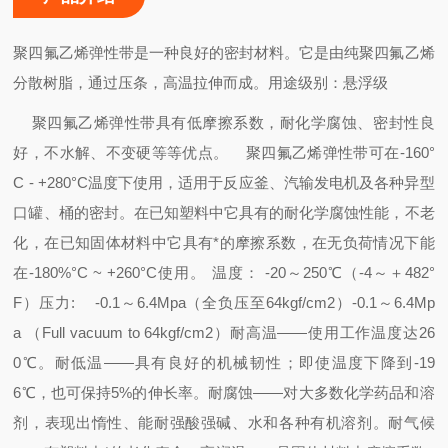
聚四氟乙烯
弹性带
是一种良好的密封材料。它是由纯聚四氟乙烯
分散树脂，通过压条，高温拉伸而成。用途级别：悬浮级
聚四氟乙烯弹性带具有低摩擦系数，耐化学腐蚀、密封性良
好，不水解、不变硬等等优点。
聚四氟乙烯弹性带可在
-160°
C
- +280°C
温度下使用，适用于反应釜、汽输发电机及各种异型
口罐、桶的密封。
在已知塑料中它具有的耐化学腐蚀性能，不老
化，在已知固体材料中它具有*的摩擦系数，在无负荷情况下能
在
-180%°C ~ +260°C
使用。
温度：
-20
～
250℃
（
-4
～＋
482°
F
）
压力
: -0.1
～
6.4Mpa
（全负压至
64kgf/cm2
）
-0.1
～
6.4Mp
a
（
Full vacuum to 64kgf/cm2
）
耐高温
——
使用工作温度达
26
0℃
。
耐低温
——
具有良好的机械韧性；即使温度下降到
-19
6℃
，也可保持
5%
的伸长率。
耐腐蚀
——
对大多数化学药品和溶
剂，表现出惰性、能耐强酸强碱、水和各种有机溶剂。
耐气候