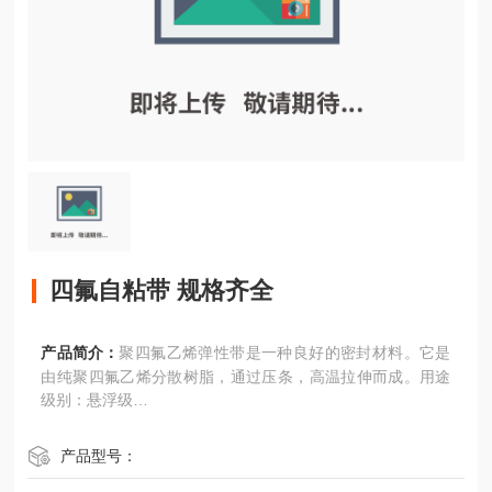
四氟自粘带 规格齐全
产品简介：
聚四氟乙烯弹性带是一种良好的密封材料。它是
由纯聚四氟乙烯分散树脂，通过压条，高温拉伸而成。用途
级别：悬浮级
聚四氟乙烯弹性带具有低摩擦系数，耐化学腐蚀、密封性良
好，不水解、不变硬等等优点。
产品型号：
聚四氟乙烯弹性带可在-160°C - +280°C温度下使用，适用于