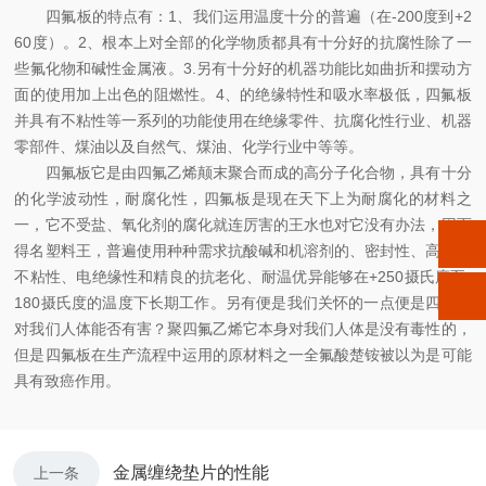
四氟板的特点有：1、我们运用温度十分的普遍（在-200度到+2
60度）。2、根本上对全部的化学物质都具有十分好的抗腐性除了一
些氟化物和碱性金属液。3.另有十分好的机器功能比如曲折和摆动方
面的使用加上出色的阻燃性。4、的绝缘特性和吸水率极低，四氟板
并具有不粘性等一系列的功能使用在绝缘零件、抗腐化性行业、机器
零部件、煤油以及自然气、煤油、化学行业中等等。
四氟板它是由四氟乙烯颠末聚合而成的高分子化合物，具有十分
的化学波动性，耐腐化性，四氟板是现在天下上为耐腐化的材料之
一，它不受盐、氧化剂的腐化就连厉害的王水也对它没有办法，因而
得名塑料王，普遍使用种种需求抗酸碱和机溶剂的、密封性、高光滑
不粘性、电绝缘性和精良的抗老化、耐温优异能够在+250摄氏度至-
180摄氏度的温度下长期工作。另有便是我们关怀的一点便是四氟板
对我们人体能否有害？聚四氟乙烯它本身对我们人体是没有毒性的，
但是四氟板在生产流程中运用的原材料之一全氟酸楚铵被以为是可能
具有致癌作用。
金属缠绕垫片的性能
上一条