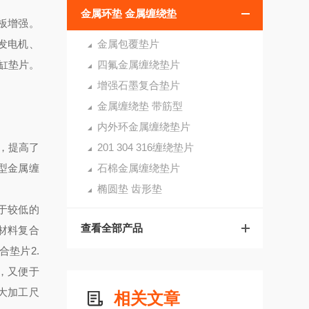
金属环垫 金属缠绕垫
平板增强。
发电机、
金属包覆垫片
缸垫片。
四氟金属缠绕垫片
增强石墨复合垫片
金属缠绕垫 带筋型
内外环金属缠绕垫片
，提高了
201 304 316缠绕垫片
型金属缠
石棉金属缠绕垫片
椭圆垫 齿形垫
于较低的
查看全部产品
墨材料复合
垫片2.
，又便于
大加工尺
相关文章