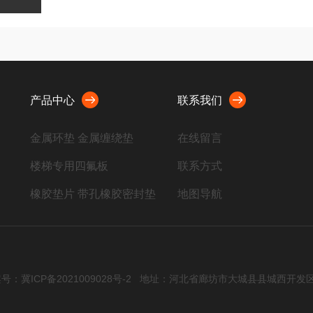
产品中心
联系我们
金属环垫 金属缠绕垫
在线留言
楼梯专用四氟板
联系方式
橡胶垫片 带孔橡胶密封垫
地图导航
聚四氟乙烯板 四氟制品
金属垫片
石棉制品 非石棉橡胶板垫
号：冀ICP备2021009028号-2
地址：河北省廊坊市大城县县城西开发
密封板材