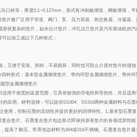
马口铁等，厚度0.1~0.127mm，形式有冲刺板增强，网板增强，
几何垫片被广泛用于管道、阀门、泵、压力容器、热交换器、冷凝器、
成形状复杂的垫片，如水位计垫片，冲孔法兰垫片及汽车柴油机的汽
要可以加工成以下几种形式：
，又便于安装、拆卸，不易损坏，同时也可防止介质对垫片的侵蚀
垫片分四种形式：基本型金属缠绕垫片、带内环型金属缠绕垫片、带外环
椭圆型金属缠绕垫片
料适用于很宽的温度范围，它具有较强的导电性和导热性，并且适用
应用。材料选择：可以提供SS304、SS316两种金属材料与石
使用，控制石墨的流动性并提供更好的回弹特性。1.基本型石墨复合
石墨复合垫片。石墨复合垫片包边形式即保持原有垫片的各项优异性能
提高了耐压。常用包边材料为304或316不锈钢。石墨复合垫片最