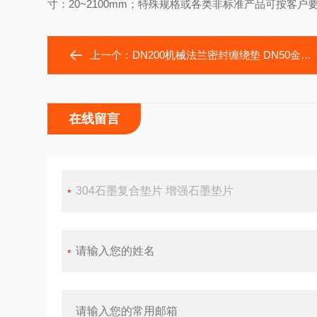
寸：20~2100mm；特殊规格或各类非标准产品可按客户
上一个：
DN200机械法兰密封缠绕垫 DN50金属四氟垫片
在线留言