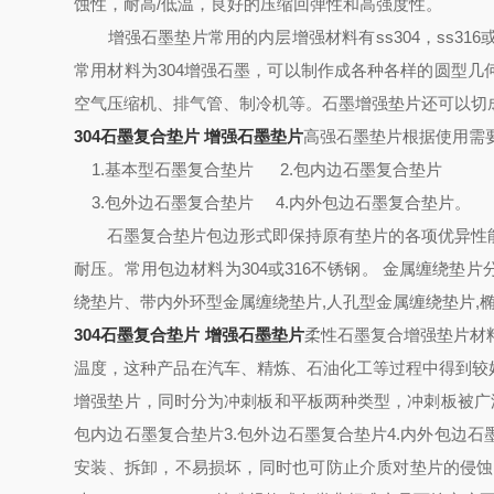
蚀性，耐高/低温，良好的压缩回弹性和高强度性。
增强石墨垫片常用的内层增强材料有ss304，ss316或
常用材料为304增强石墨，可以制作成各种各样的圆型
空气压缩机、排气管、制冷机等。石墨增强垫片还可以切
304石墨复合垫片 增强石墨垫片
高强石墨垫片根据使用需
1.基本型石墨复合垫片 2.包内边石墨复合垫片
3.包外边石墨复合垫片 4.内外包边石墨复合垫片。
石墨复合垫片包边形式即保持原有垫片的各项优异性能
耐压。常用包边材料为304或316不锈钢。 金属缠绕
绕垫片、带内外环型金属缠绕垫片,人孔型金属缠绕垫片,
304石墨复合垫片 增强石墨垫片
柔性石墨复合增强垫片材
温度，这种产品在汽车、精炼、石油化工等过程中得到较好的
增强垫片，同时分为冲刺板和平板两种类型，冲刺板被广泛
包内边石墨复合垫片3.包外边石墨复合垫片4.内外包边
安装、拆卸，不易损坏，同时也可防止介质对垫片的侵蚀，