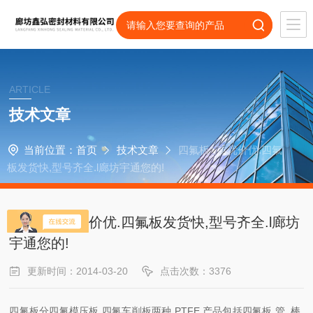
ARTICLE
技术文章
当前位置：
首页
技术文章
四氟板*,质优价优.四氟
板发货快,型号齐全.l廊坊宇通您的!
四氟板*,质优价优.四氟板发货快,型号齐全.l廊坊
宇通您的!
更新时间：2014-03-20
点击次数：3376
四氟板分四氟模压板,四氟车削板两种.PTFE 产品包括四氟板,管, 棒,