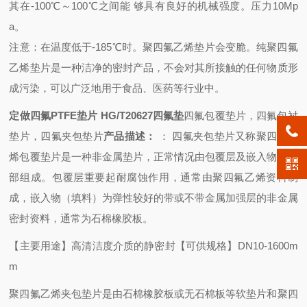
其在-100℃～100℃之间能 够具有良好的机械强度。压力10Mp
a。
注意：在温度低于
-185℃时。聚四氟乙烯垫片会变脆。纯聚四氟
乙烯垫片是一种洁净的密封产品，不会对其所接触的任何物质形
成污染，可以广泛地用于食品、医药等行业中。
定做四氟PTFE垫片 HG/T20627四氟垫
四氟包覆垫片，四氟包衬
垫片，四氟夹包垫片
产品描述：
： 四氟夹包垫片又称聚四氟乙
烯包覆垫片是一种非金属垫片，正常情况由包覆层及嵌入物两局
部组成。包覆层重要起耐腐蚀作用，通常由聚四氟乙烯资料制
成，嵌入物（填料）为弹性较好的带或不带金属加强层的非金属
密封资料，通常为石棉橡胶板。
【主要用途】高清洁度介质的静密封【可供规格】DN10-1600m
m
聚四氟乙烯夹包垫片是由石棉橡胶板或无石棉板等软垫片和聚四