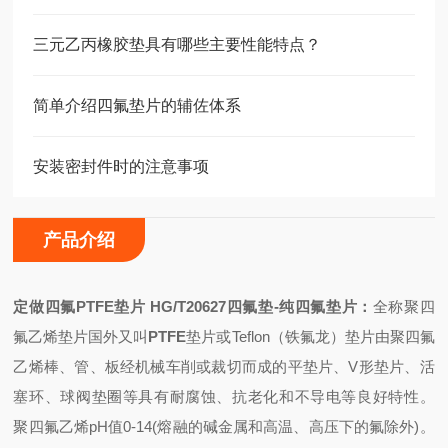
三元乙丙橡胶垫具有哪些主要性能特点？
简单介绍四氟垫片的辅佐体系
安装密封件时的注意事项
产品介绍
定做四氟PTFE垫片 HG/T20627四氟垫
-纯四氟垫片：
全称聚四
氟乙烯垫片国外又叫
PTFE
垫片或
Teflon（铁氟龙）垫片由聚四氟
乙烯棒、管、板经机械车削或裁切而成的平垫片、V形垫片、活
塞环、球阀垫圈等具有耐腐蚀、抗老化和不导电等良好特性。
聚四氟乙烯pH值0-14(熔融的碱金属和高温、高压下的氟除外)。