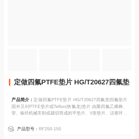
定做四氟PTFE垫片 HG/T20627四氟垫
产品简介：
定做四氟PTFE垫片 HG/T20627四氟垫四氟垫片
国外又叫PTFE垫片或Teflon(铁氟龙)垫片.由聚四氟乙烯棒、
管、板经机械车削或裁切而成的平垫片、V形垫片、活塞环、
球阀垫圈等具有耐腐蚀、抗老化和不导电等良好特性。
产品型号：
RF250-150