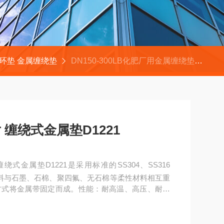
环垫 金属缠绕垫
DN150-300LB化肥厂用金属缠绕垫片 缠绕式金属垫D1221
化肥厂用金属缠绕垫片 缠绕式金属垫D1221
合金材料与石墨、石棉、聚四氟、无石棉等柔性材料相互重
方式将金属带固定而成。性能：耐高温、高压、耐腐