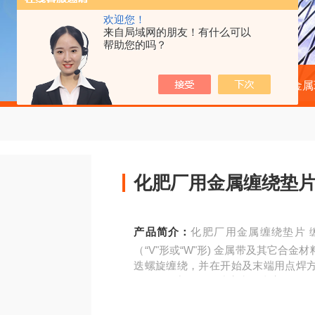
欢迎您！
来自局域网的朋友！有什么可以
帮助您的吗？
当前位置：
首页
产品中心
金属
产品简介：
化肥厂用金属缠绕垫片 缠绕式金属垫D1221是采用标准的SS304、SS316
（“V"形或“W"形) 金属带及其它
迭螺旋缠绕，并在开始及末端用点焊
蚀，具有良好的压缩率和回弹率。