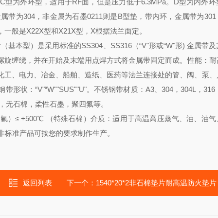
C型为外环型，适用于RF面，但是压力低于6.3MPa。
D型为内外环
金属带为304，非金属为石墨
0211则是B型垫，带内环，金属带为30
般是X22X型和X21X型，X根据法兰面定。
基本型）是采用标准的SS304、SS316（“V"形或“W"形) 金属带
螺旋缠绕，并在开始及末端用点焊方式将金属带固定而成。
性能：耐
化工、电力、冶金、船舶、造纸、医药等法兰连接处的管、阀、泵、
带形状：“V"“W""SUS""U"。
不锈钢带材质：A3、304，304L，316
，无石棉，柔性石墨，聚四氟等。
四氟）
≤ +500℃ （特殊石棉）
介质：适用于高温高压蒸气、油、油气
非标准产品可按您的要求制作生产。
返回列表
下一个：
1540*20*2非石棉垫片耐高温防火垫片