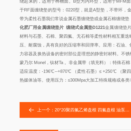
绕起来的，适用于榫槽面。
B型为内环型，适用于MFM面
于RF面
缠绕垫的型号：0220型，就是A型垫，不带环，
带为柔性石墨
我们常说金属石墨缠绕垫或金属石棉缠绕垫，一
化肥厂用金属缠绕垫片 缠绕式金属垫D1221
金属缠绕垫片（
材料与石墨、石棉、聚四氟、无石棉等柔性材料相互重迭
压、耐腐蚀，具有良好的压缩率和回弹率。
应用：石油、
力容器及
换热设备的密封部位是理想的静密封材料。
不锈钢
蒙乃尔 Monel，钛材Ta 。
非金属带（填充料）：特殊石棉
适应温度：-196℃--+870℃ （柔性石墨）
≤ +250℃ （聚
热媒体油等。
使用压力：≤300Mpa
大加工特殊规格或各类
上一个：
20*20聚四氟乙烯盘根 四氟盘根 油泵密封PTEE盘根