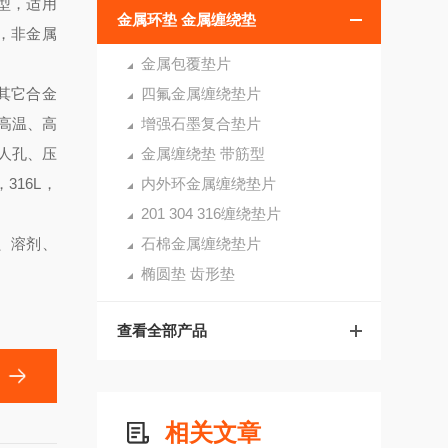
型，适用
金属环垫 金属缠绕垫
1，非金属
金属包覆垫片
及其它合金
四氟金属缠绕垫片
高温、高
增强石墨复合垫片
人孔、压
金属缠绕垫 带筋型
，316L，
内外环金属缠绕垫片
201 304 316缠绕垫片
、溶剂、
石棉金属缠绕垫片
椭圆垫 齿形垫
查看全部产品
相关文章