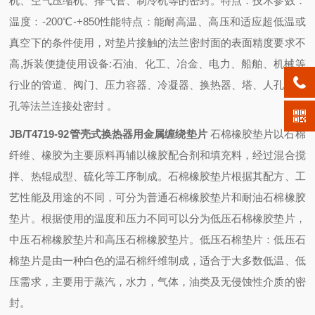
机、空气压缩机、排气管、制冷机等的密封。特点：技术参数：
温度：-200℃-+850
性能特点：能耐高温、高压和适应超低温或
真空下的条件使用，对垫片接触的法兰密封面的表面精度要求不
高,拆装便捷
使用设备:石油、化工、冶金、电力、船舶、机械等
行业的管道、阀门、压力容器、冷凝器、换热器、塔、人孔、手
孔等法兰连接处密封
。
JB/T4719-92管壳式换热器用金属缠绕垫片
石棉橡胶垫片以石棉
纤维、橡胶为主要原料再辅以橡胶配合剂和填充料，经过混合搅
拌、热辊成型、硫化等工序制成。石棉橡胶垫片根据其配方、工
艺性能及用途的不同，可分为普通石棉橡胶垫片和耐油石棉橡胶
垫片。根据使用的温度和压力不同可以分为低压石棉橡胶垫片，
中压石棉橡胶垫片和高压石棉橡胶垫片。低压石棉垫片：低压石
棉垫片是由一种白色的温石棉纤维制成，适合于大多数低温、低
压需求，主要用于蒸汽，水力，气体，油类及无侵蚀性介质的密
封。