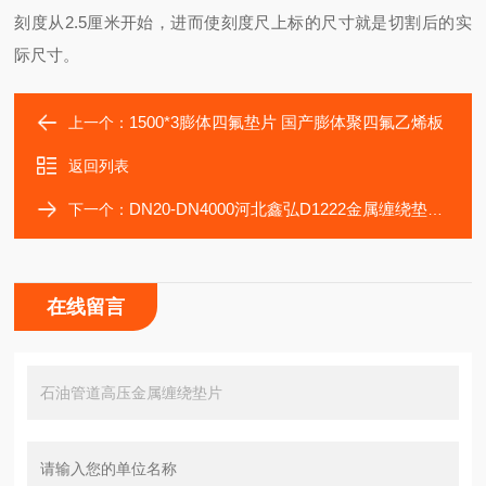
刻度从2.5厘米开始，进而使刻度尺上标的尺寸就是切割后的实
际尺寸。
1500*3膨体四氟垫片 国产膨体聚四氟乙烯板
上一个：
返回列表
DN20-DN4000河北鑫弘D1222金属缠绕垫片ASMEB16.20-2007
下一个：
在线留言