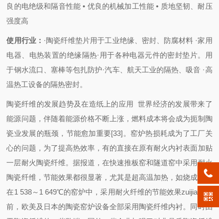
良的电绝级和隔音性能
• 优良的机械加工性能
• 质地坚韧、耐压
强度高
使用行业：
·陶瓷纤维垫片用于工业绝缘、密封、防腐材料 ·家用
电器、电热装置的绝缘隔热·用于各种电器元件的密封垫片。用
于钢水流口、塞棒等包扎防护·汽车、航天工业的隔热、吸音 ·高
温热工设备的隔热密封。
陶瓷纤维的发展趋势及在造纸上的应用 世界经济的发展带来了
能源问题，伴随着能源价格不断上涨，燃料成本将会成为扼制陶
瓷业发展的瓶颈，节能愈加重要[33]。窑炉热损耗成为了工厂关
心的问题，为了提高热效率，有的直接在原有耐火内衬表面加贴
一层耐火陶瓷纤维。据报道，在快速推板窑和隧道窑中采用耐火
陶瓷纤维，节能效果都很显著，尤其是超高温加热，如烧成温度
在1 538～1 649℃的窑炉中，采用耐火纤维的节能效果zuijia。目
前，欧美及日本的陶瓷窑炉设备全部采用陶瓷纤维内衬。同时由