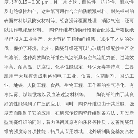
度只有0.15～0.30 μm，且非常柔软，耐热性、抗拉性、耐水性
及电绝缘性均佳。这种纸可用作合金的防喷溅材料、耐热板材的
表面材料以及防火材料等。经含浸涂覆面处理，消除气泡，还可
以用作电绝缘材料。 陶瓷纤维与植物纤维混合配抄生产箱板纸
早已投入工业生产，大大节约了植物纤维浆，减少了木材的砍
伐，保护了环境。此外，陶瓷纤维还可以与玻璃纤维配抄生产空
气滤纸。这种高效陶瓷纤维空气滤纸具有空气流阻力低、过滤效
率高、耐高温、抗腐蚀、化学性能稳定、环保无毒等特点，主要
应用于大规模集成电路和电子工业、仪表、医药制剂、国防工
业、地铁、人防工程、食品、生物工程、工作室的空气净化、有
毒烟雾、煤烟微粒以及血液过滤材料等。 陶瓷纤维由于其良
好的性能得到了广泛的应用。同时，陶瓷纤维也由于其质脆、强
度差而限制了它的应用。在研究传统陶瓷纤维制备方法，开发新
型陶瓷纤维的同时，着力保留其原有的质轻等性质，改善陶瓷纤
维的强度等各项性能，拓展其应用领域。此外研制陶瓷基复合材