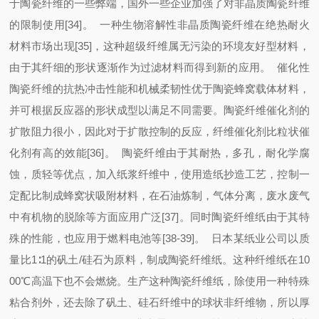
于陶瓷纤维的一些弊端，国外一些企业加强了对非晶质陶瓷纤维
的限制使用[34]。 一种生物溶解性非晶质陶瓷纤维在绝热耐火
材料市场出现[35]，这种超级纤维属无污染的环境友好型材料，
由于其纤细的形状逐渐作为过滤材料而得到新的应用。 催化性
陶瓷纤维的抗热冲击性能和机械柔韧性优于陶瓷蜂窝载体材料，
并可根据反应器的形状成型以满足不同需要。陶瓷纤维催化剂的
扩散阻力很小，因此对于扩散控制的反应，纤维催化剂比粒状催
化剂有高的效能[36]。 陶瓷纤维由于其耐热，多孔，耐化学腐
蚀，质轻等优点，加入纸浆纤维中，使用造纸抄造工艺，控制一
定配比制成蜂窝状吸附材料，在石油炼制，气体分离，废水废气
中有机物的脱除等方面应用广泛[37]。同时陶瓷纤维纸由于其特
殊的性能，也应用于燃料电池等[38-39]。 日本某纸业公司以质
量比1∶1的矾土/硅石为原料，制成陶瓷纤维纸。这种纤维纸在10
00℃高温下也不会燃烧。生产这种陶瓷纤维纸，除使用一种特殊
粘合剂外，还去除了矾土、硅石纤维中的球状非纤维物，所以厚