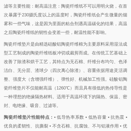
滤等主要性能：耐高温注意：陶瓷纤维纸不可以用明火烧，在首
次暴露于230摄氏度以上的温度时，陶瓷纤维纸会产生微量的烟
雾和一些气味，这是因为里面的粘合剂遇高温碳化的结果，高温
之后陶瓷纤维纸的韧性会变差一些，耐温性能不影响。
陶瓷纤维垫片是由精选硅酸铝陶瓷纤维棉为主要原料采用湿法成
型工艺制成的陶瓷纤维纸板冲切或裁剪而成。在传统工艺基础上
改善了除渣和烘干工艺，其特点为无石棉、纤维分布均匀、色泽
洁白、无分层、渣球少（四次离心除渣）、容重依据用途灵活调
整、强度大（含增强纤维）、弹性好、机械加工性强。硅酸铝陶
瓷纤维垫片不仅能耐高温（1260℃）而且具有很低的热传导性是
一种理想的绝缘隔热材料。适用于高温环境下的隔热、保温、密
封、电绝缘、吸音、过滤等。
陶瓷纤维垫片性能特点：
• 低导热率系数
• 低热容量
• 抗热震
•
优良的柔韧性、抗撕裂
• 不含石棉、抗腐蚀、不与铝液作用
• 优