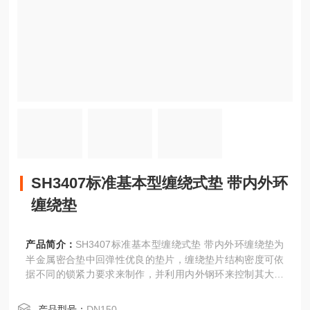
SH3407标准基本型缠绕式垫 带内外环
缠绕垫
产品简介：
SH3407标准基本型缠绕式垫 带内外环缠绕垫为
半金属密合垫中回弹性优良的垫片，缠绕垫片结构密度可依
据不同的锁紧力要求来制作，并利用内外钢环来控制其大压
紧度，接触的法兰密封面的表面精度要求不高。
产品型号：
DN150