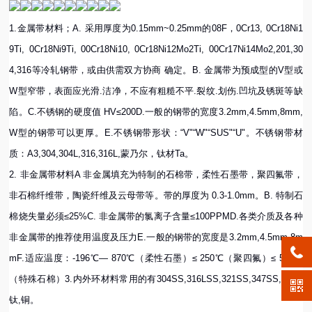
1.金属带材料；A. 采用厚度为0.15mm~0.25mm的08F，0Cr13, 0Cr18Ni1
9Ti, 0Cr18Ni9Ti, 00Cr18Ni10, 0Cr18Ni12Mo2Ti, 00Cr17Ni14Mo2,201,30
4,316等冷轧钢带，或由供需双方协商 确定。B. 金属带为预成型的V型或
W型窄带，表面应光滑.洁净，不应有粗糙不平.裂纹.划伤.凹坑及锈斑等缺
陷。C.不锈钢的硬度值 HV≤200D.一般的钢带的宽度3.2mm,4.5mm,8mm,
W型的钢带可以更厚。E.不锈钢带形状：“V"“W"“SUS"“U"。不锈钢带材
质：A3,304,304L,316,316L,蒙乃尔，钛材Ta。
2. 非金属带材料A 非金属填充为特制的石棉带，柔性石墨带，聚四氟带，
非石棉纤维带，陶瓷纤维及云母带等。带的厚度为 0.3-1.0mm。B. 特制石
棉烧失量必须≤25%C. 非金属带的氯离子含量≤100PPMD.各类介质及各种
非金属带的推荐使用温度及压力E.一般的钢带的宽度是3.2mm,4.5mm,8m
mF.适应温度：-196℃— 870℃（柔性石墨）≤ 250℃（聚四氟）≤ 500℃
（特殊石棉）3.内外环材料常用的有304SS,316LSS,321SS,347SS,碳钢,
钛,铜。