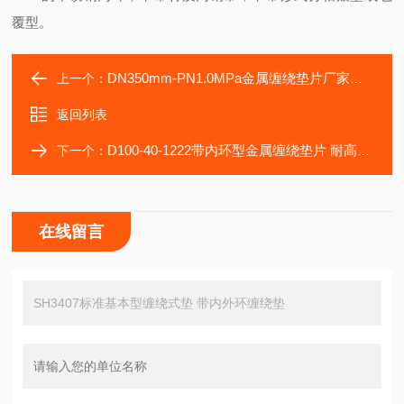
覆型。
DN350mm-PN1.0MPa金属缠绕垫片厂家生产批发
上一个：
返回列表
D100-40-1222带内环型金属缠绕垫片 耐高温云母垫片
下一个：
在线留言