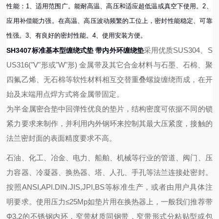
性能：1、适用范围广。能耐高温、高压和适应超低温或真空下使用。2、
应用补偿能力强。在高温、高压波动频繁的工位上，密封性能稳定、可靠
性强。3、有良好的密封性能。4、使用安装方便。
采用优质SUS304、S
SH3407标准基本型缠绕式垫 带内外环缠绕垫
US316("V"形或"W"形) 金属带及其它合金材料与石墨、石棉、聚
四氟乙烯、无石棉等软性材料相互交替重叠螺旋缠绕而成，在开
始及末端用点焊方式将金属带固定。
为半金属密合垫中回弹性优良的垫片，结构密度可依据不同的锁
紧力要求来制作，并利用内外钢环来控制其最大压紧度，接触的
法兰密封面的表面精度要求不高。
石油、化工、冶金、电力、船舶、机械等行业的管道、阀门、压
力容器、冷凝器、换热器、塔、人孔、手孔等法兰连接处密封。
按照ANSI,API.DIN.JIS,JPI,BS等标准生产，或者由用户具体注
明要求。使用压力≤25Mp
如垫片用在换热器上，一般我们推荐带
Φ3.2的不锈钢内环，窄带材质同钢带，窄带形式分粘贴型或包