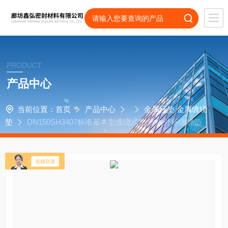
PRODUCT
产品中心
当前位置：
首页
产品中心
金属环垫 金属缠绕
垫
DN150SH3407标准基本型缠绕式垫 带内外环缠绕垫