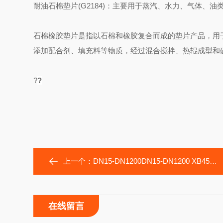
耐油石棉垫片(G2184)：主要用于蒸汽、水力、气体、
石棉橡胶垫片是指以石棉和橡胶复合而成的垫片产品，用
添加配合剂、填充料等物质，经过混合搅拌、热辊成型和
?
?
上一个：
DN15-DN1200DN15-DN1200 XB450石棉垫片 无石棉橡胶垫片
在线留言