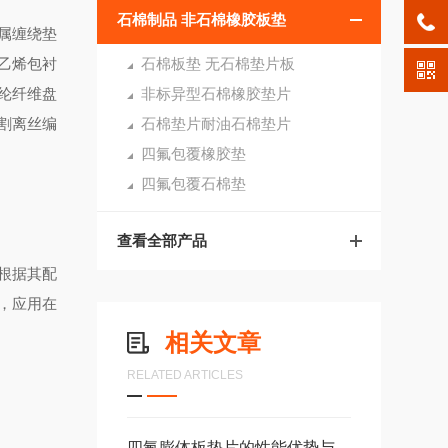
石棉制品 非石棉橡胶板垫
属缠绕垫
乙烯包衬
石棉板垫 无石棉垫片板
纶纤维盘
非标异型石棉橡胶垫片
割离丝编
石棉垫片耐油石棉垫片
四氟包覆橡胶垫
四氟包覆石棉垫
查看全部产品
根据其配
，应用在
相关文章
RELATED ARTICLES
四氟膨体板垫片的性能优势与应用范围