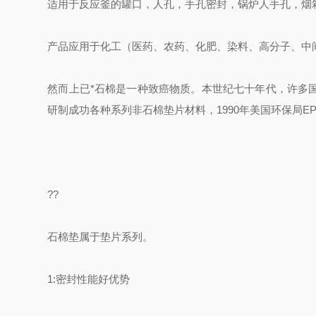
适用于反应釜的罐口，人孔，手孔密封，锅炉人手孔，烟
产品应用于化工（医药、农药、化肥、染料、高分子、中
然而上已*石棉是一种致癌物质。本世纪七十年代，许多
研制成功各种系列非石棉垫片材料，1990年美国环保局E
??
石棉垫属于垫片系列。
1:密封性能好优势