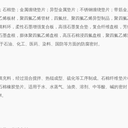
；石棉垫；金属缠绕垫片；异型金属垫片；不锈钢缠绕垫片；带筋金
乙烯板材，聚四氟乙烯管材，四氟丝。聚四氟乙烯异型制品，聚四氟
填料环，柔性石墨增强复合板，高强石墨复合垫，复合纤维盘根，芳
石墨盘根，膨体聚四氟乙烯盘根，高压石棉浸四氟盘根，聚四氟乙烯
用于石油、化工、医药、染料、国防等方面的防腐密封。
填充料，经过混合搅拌、热辊成型、硫化等工序制成。石棉纤维垫片
石棉橡胶垫片。适用于水、水蒸气、油类、溶剂、中等酸、碱的密封
M。