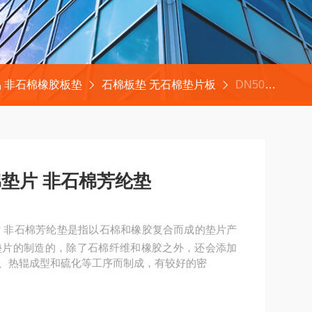
 非石棉橡胶板垫
石棉板垫 无石棉垫片板
DN50锅炉用高压定做无石棉垫片 非石棉芳纶垫
垫片 非石棉芳纶垫
 非石棉芳纶垫是指以石棉和橡胶复合而成的垫片产
垫片的制造的，除了石棉纤维和橡胶之外，还会添加
、热辊成型和硫化等工序而制成，有较好的密