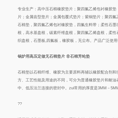
专业生产：高中压石棉橡胶垫片；聚四氟乙烯包衬橡胶垫
片；金属齿型垫片；金属包覆式垫片；紫铜垫片；聚四氟
石棉垫，聚四氟乙烯包衬橡胶垫，四氟生料带；柔性石墨
根，高水基盘根，碳素纤维盘根，聚四氟乙烯盘根，柔性
织盘根，石墨板,四氟板，橡胶板，无尘布。产品广泛使
锅炉用高压定做无石棉垫片 非石棉芳纶垫
石棉垫以石棉纤维、橡胶为主要原料再辅以橡胶配合剂和
方、工艺性能及用途的不同，可分为普通橡胶垫片和耐油
中、低压法兰连接的密封中。zui常用的厚度是3MM－5M
??