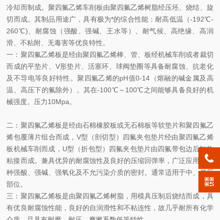
冷却而制成。聚四氟乙烯车削板由聚四氟乙烯树脂经压坯、烧结、旋
切而成。其制品用途广，具有极为*的综合性能：耐高低温（-192℃-
260℃)、耐腐蚀（强酸、强碱、王水等）、耐气候、高绝缘、高润
滑、不粘附、无毒害等优良特性。
一：聚四氟乙烯板是经由聚四氟乙烯棒、管、板经机械车削或者裁切
而成的平垫片、V形垫片、活塞环、球阀垫圈等具备耐腐蚀、抗老化
及不导电等良好特性。聚四氟乙烯的pH值0-14（熔融的碱金属及高
温、高压下的氟除外）。其在-100℃～100℃之间能够具备良好的机
械强度。压力10Mpa。
二：聚四氟乙烯板是经由石棉橡胶板或无石棉板等软垫片和聚四氟乙
烯包覆薄片组合而成，V型（剖切型）四氟夹包垫片经由聚四氟乙烯
板机械车削而成，U型（折包型）四氟夹包垫片由四氟带包边后加热
粘接而成。兼具优异的耐腐蚀性及良好的压缩回弹率，广泛应用在各
种强酸、强碱、强氧化及不允污染介质的密封。通常适用于中、低压
部位。
三：聚四氟乙烯板是由聚四氟乙烯树脂，用模具压制后烧结而成，具
有优良耐腐蚀性能，良好的自润滑性和不粘连性，故几乎耐所有化学
介质，且具有耐磨、耐压、摩擦系数低等特性。