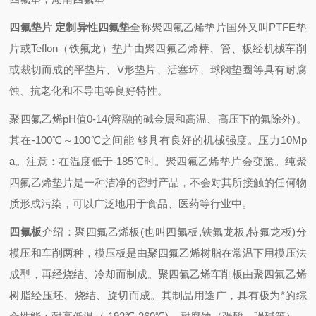
四氟垫片 定制异性四氟垫
全称聚四氟乙烯垫片国外又叫PTFE垫
片或Teflon（铁氟龙）垫片由聚四氟乙烯棒、管、板经机械车削
或裁切而成的平垫片、V形垫片、活塞环、球阀垫圈等具有耐腐
蚀、抗老化和不导电等良好特性。
聚四氟乙烯pH值0-14(熔融的碱金属和高温、高压下的氟除外)。
其在-100℃～100℃之间能 够具有良好的机械强度。压力10Mp
a。
注意：在温度低于-185℃时。聚四氟乙烯垫片会变脆。纯聚
四氟乙烯垫片是一种洁净的密封产品，不会对其所接触的任何物
质形成污染，可以广泛地用于食品、医药等行业中。
四氟板
介绍：聚四氟乙烯板(也叫四氟板,铁氟龙板,特氟龙板)分
模压和车削两种，模压板是由聚四氟乙烯树脂在常温下用模压法
成型，再经烧结、冷却而制成。聚四氟乙烯车削板由聚四氟乙烯
树脂经压坯、烧结、旋切而成。其制品用途广，具有极为*的综