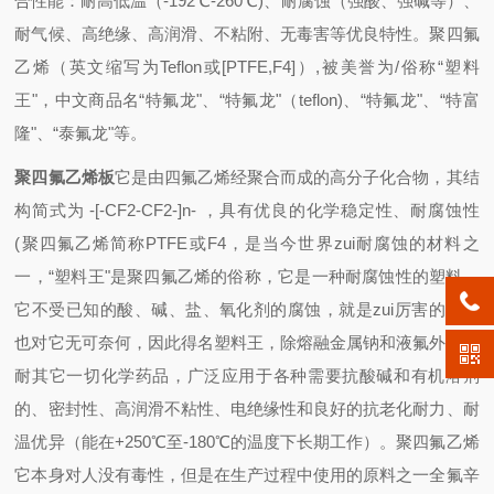
合性能：耐高低温（-192℃-260℃)、耐腐蚀（强酸、强碱等）、
耐气候、高绝缘、高润滑、不粘附、无毒害等优良特性。聚四氟
乙烯（英文缩写为Teflon或[PTFE,F4]）,被美誉为/俗称“塑料
王"，中文商品名“特氟龙"、“特氟龙"（teflon)、“特氟龙"、“特富
隆"、“泰氟龙"等。
聚四氟乙烯板
它是由四氟乙烯经聚合而成的高分子化合物，其结
构简式为 -[-CF2-CF2-]n- ，具有优良的化学稳定性、耐腐蚀性
(聚四氟乙烯简称PTFE或F4，是当今世界zui耐腐蚀的材料之
一，“塑料王"是聚四氟乙烯的俗称，它是一种耐腐蚀性的塑料。
它不受已知的酸、碱、盐、氧化剂的腐蚀，就是zui厉害的王水
也对它无可奈何，因此得名塑料王，除熔融金属钠和液氟外，能
耐其它一切化学药品，广泛应用于各种需要抗酸碱和有机溶剂
的、密封性、高润滑不粘性、电绝缘性和良好的抗老化耐力、耐
温优异（能在+250℃至-180℃的温度下长期工作）。聚四氟乙烯
它本身对人没有毒性，但是在生产过程中使用的原料之一全氟辛