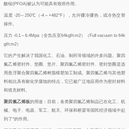
酸铵(PFOA)被认为可能具有致癌作用。
温度 -20～250℃（-4～+482°F），允许骤冷骤热，或冷热交替
操作。
压力 -0.1～6.4Mpa（全负压至64kgf/cm2）（Full vacuum to 64k
gf/cm2）
它的产生解决了我国化工、石油、制药等领域的许多问题。聚四
氟乙烯密封件、垫圈、垫片、聚四氟乙烯密封件、密封垫圈是选
用悬浮聚合聚四氟乙烯树脂模塑加工制成。聚四氟乙烯与其他塑
料相比具有耐化学腐蚀的特点，它已被广泛地应用作为密封材料
和填充材料。
聚四氟乙烯板
的用途：目前，各类聚四氟乙烯制品已在化工、机
械、电子、电器、军工、航天、环保和桥梁等国民经济领域中起
到了*的作用。