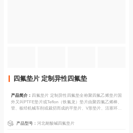
四氟垫片 定制异性四氟垫
产品简介：
四氟垫片 定制异性四氟垫全称聚四氟乙烯垫片国
外又叫PTFE垫片或Teflon（铁氟龙）垫片由聚四氟乙烯棒、
管、板经机械车削或裁切而成的平垫片、V形垫片、活塞环、
球阀垫圈等具有耐腐蚀、抗老化和不导电等良好特性。 聚四
氟乙烯pH值0-14（熔融的碱金属和高温、高压下的氟除
产品型号：
河北耐酸碱四氟垫片
外）。其在-100℃～100℃之间能 够具有良好的机械强度。