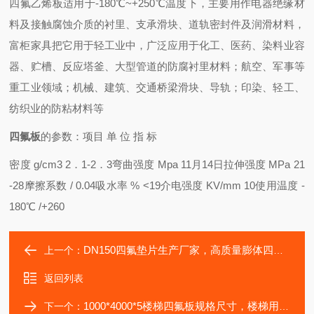
四氟乙烯板适用于-180℃~+250℃温度下，主要用作电器绝缘材
料及接触腐蚀介质的衬里、支承滑块、道轨密封件及润滑材料，
富柜家具把它用于轻工业中，广泛应用于化工、医药、染料业容
器、贮槽、反应塔釜、大型管道的防腐衬里材料；航空、军事等
重工业领域；机械、建筑、交通桥梁滑块、导轨；印染、轻工、
纺织业的防粘材料等
四氟板
的参数：项目 单 位 指 标
密度 g/cm3 2．1-2．3
弯曲强度 Mpa 11月14日
拉伸强度 MPa 21
-28
摩擦系数 / 0.04
吸水率 % <19
介电强度 KV/mm 10
使用温度 -
180℃ /+260
DN150四氟垫片生产厂家，高质量膨体四氟垫片
上一个：
返回列表
1000*4000*5楼梯四氟板规格尺寸，楼梯用四氟乙烯板报价
下一个：