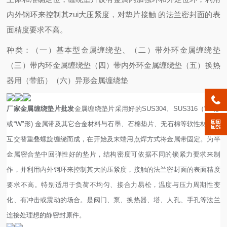
内外钢环来控制其zui大压紧度，对垫片接触 的法兰密封面的表
面精度要求不高。
种类：
（一）基本型金属缠绕垫、
（二）带外环金属缠绕垫
（三）带内环金属缠绕垫
（四）带内外环金属缠绕垫
（五）换热
器用（带筋）
（六）异形金属缠绕垫
厂家金属缠绕垫片批发
金属缠绕垫片采用好的SUS304、SUS316（“V"形
或“W"形) 金属带及其它合金材料与石墨、石棉垫片、无石棉等软性材料相
互交替重叠螺旋缠绕而成，在开始及末端用点焊方式将金属带固定。为半
金属密合垫中回弹性好的垫片，结构密度可依据不同的锁紧力要求来制
作，并利用内外钢环来控制其大的压紧度，接触的法兰密封面的表面精度
要求不高。特别适用于负荷不均匀、接合力易松，温度与压力周期性变
化、有冲击或震动的场合。是阀门、泵、换热器、塔、人孔、手孔等法兰
连接处理想的静密封原件。