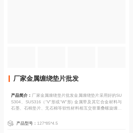
厂家金属缠绕垫片批发
产品简介：
厂家金属缠绕垫片批发金属缠绕垫片采用好的SU
S304、SUS316（“V"形或“W"形) 金属带及其它合金材料与
石墨、石棉垫片、无石棉等软性材料相互交替重叠螺旋缠绕
而成，在开始及末端用点焊方式将金属带固定。为半金属密
合垫中回弹性好的垫片，结构密度可依据不同的锁紧力要求
产品型号：
127*85*4.5
来制作，并利用内外钢环来控制其大的压紧度，接触的法兰