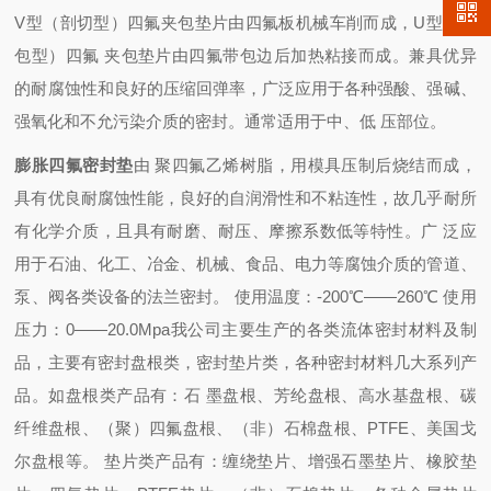
V型（剖切型）四氟夹包垫片由四氟板机械车削而成，U型（折
包型）四氟 夹包垫片由四氟带包边后加热粘接而成。兼具优异
的耐腐蚀性和良好的压缩回弹率，广泛应用于各种强酸、强碱、
强氧化和不允污染介质的密封。通常适用于中、低 压部位。
膨胀四氟密封垫
由 聚四氟乙烯树脂，用模具压制后烧结而成，
具有优良耐腐蚀性能，良好的自润滑性和不粘连性，故几乎耐所
有化学介质，且具有耐磨、耐压、摩擦系数低等特性。
广 泛应
用于石油、化工、冶金、机械、食品、电力等腐蚀介质的管道、
泵、阀各类设备的法兰密封。
使用温度：-200℃——260℃ 使用
压力：0——20.0Mpa我公司主要生产的各类流体密封材料及制
品，主要有密封盘根类，密封垫片类，各种密封材料几大系列产
品。如盘根类产品有：石 墨盘根、芳纶盘根、高水基盘根、碳
纤维盘根、（聚）四氟盘根、（非）石棉盘根、PTFE、美国戈
尔盘根等。 垫片类产品有：缠绕垫片、增强石墨垫片、橡胶垫