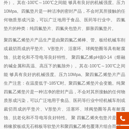
外）。其在-100℃～100℃之间能 够具有良好的机械强度。压力
10Mpa。四氟垫片是一种洁净的密封产品，不会对其所接触的任
何物质形成污染，可以广泛地用于食品、医药等行业中。
四氟
垫片的种类：纯四氟垫片、四氟夹包垫片、膨胀四氟垫片。
聚四氟乙烯垫片产品生产
是由聚四氟乙烯棒、管、板经机械车削
或裁切而成的平垫片、V形垫片、活塞环、球阀垫圈等具有耐腐
蚀、抗老化和不导电等良好特性。 聚四氟乙烯pH值0-14（熔融
的碱金属和高温、高压下的氟除外）。其在-100℃～100℃之间
能 够具有良好的机械强度。压力10Mpa。
聚四氟乙烯垫片产品
生产
注意：在温度低于-185℃时。聚四氟乙烯垫片会变脆。纯聚
四氟乙烯垫片是一种洁净的密封产品，不会对其所接触的任何物
质形成污染，可以广泛地用于食品、医药等行业中经机械车削或
裁切而成的平垫片、V形垫片、活塞环、球阀垫圈等具有耐腐
蚀、抗老化和不导电等良好特性。
聚 四氟乙烯夹包垫片是由石
棉橡胶板或无石棉板等软垫片和聚四氟乙烯包覆薄片组合而成，