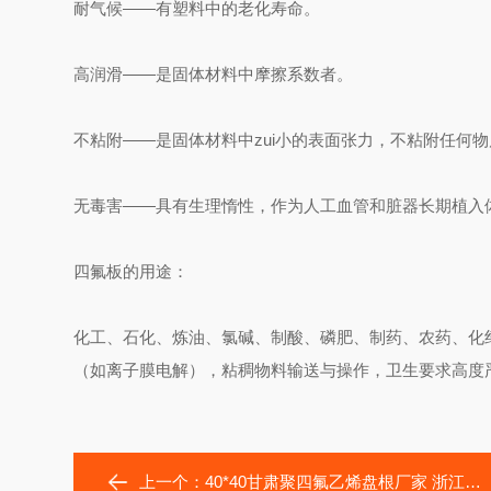
耐气候——有塑料中的老化寿命。
高润滑——是固体材料中摩擦系数者。
不粘附——是固体材料中zui小的表面张力，不粘附任何物
无毒害——具有生理惰性，作为人工血管和脏器长期植入
四氟板的用途：
化工、石化、炼油、氯碱、制酸、磷肥、制药、农药、化
（如离子膜电解），粘稠物料输送与操作，卫生要求高度
上一个：
40*40甘肃聚四氟乙烯盘根厂家 浙江纯四氟盘根