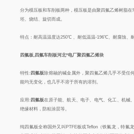
分为模压板和车削板两种，模压板是由聚四氟乙烯树脂在
坯、烧结、旋切而成。
特点：耐高温温度达250℃ 、耐低温温-196℃、耐腐蚀
四氟板,四氟车削板河北*电厂聚四氟乙烯块
特性:
四氟板
除熔融的碱金属外，聚四氟乙烯几乎不受任
能均无变化，也几乎不溶于所有的溶剂。
应用:
四氟板
在原子能、航天、电子、电气、化工、机械
绝缘材料，防粘涂层等。
纯四氟板全称国外又叫PTFE板或Teflon（铁氟龙，