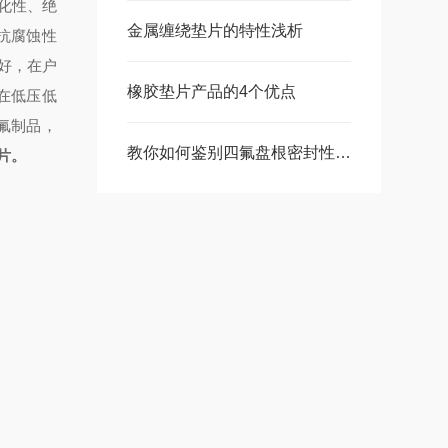
化性、绝
金属缠绕垫片的特性浅析
抗腐蚀性
好，在户
橡胶垫片产品的4个优点
在低压低
氟制品，
教你如何鉴别四氟盘根密封性能好坏
片
。