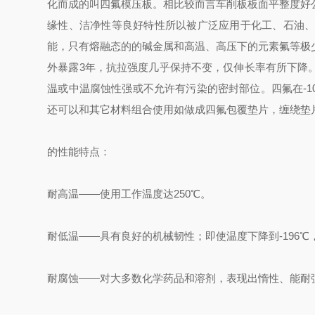
化而成的叫四氟模压板。相比较而言车削板板面平整度好
缘性、洁净性等良好特性所以被广泛应用于化工、石油、
能，只有熔融态的的碱金属和高温、高压下的元素氟等极
外暴露3年，抗拉强度几乎保持不变，仅伸长率有所下降
温或中温腐蚀性强或不允许有污染的密封部位。四氟在-1
还可以和其它材料组合使用如做成四氟包覆垫片，缠绕垫
的性能特点：
耐高温——使用工作温度达250℃。
耐低温——具有良好的机械韧性；即使温度下降到-196℃
耐腐蚀——对大多数化学药品和溶剂，表现出惰性、能耐