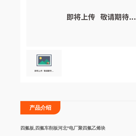
产品介绍
四氟板,四氟车削板河北*电厂聚四氟乙烯块