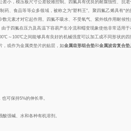
公差小，模压板尺寸公差较难控制。四氟具有优良的耐腐蚀性、抗老
制药、食品等等众多领域，被称之为“塑料王”。聚四氟乙烯具有*的
少数元素才对它起作用。四氟不吸水、不受氧气、紫外线作用耐候性
。由于四氟在压力及高温下容易产生冷流和蠕变现象使他非常适用于
00℃～100℃之间能够具有良好的机械强度可以加工成不同形状的四
片，或作为金属类垫片的贴层，如
金属齿形组合垫
和
金属波齿复合垫
，也可保持5%的伸长率。
强酸强碱、水和各种有机溶剂。