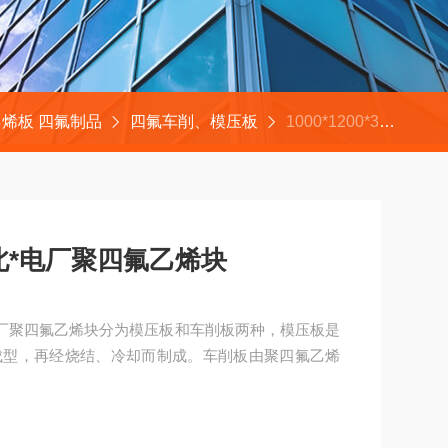
烯板 四氟制品
四氟车削、模压板
1000*1200*3四氟板,四氟车削板河北*电厂聚四氟乙烯块
北*电厂聚四氟乙烯块
电厂聚四氟乙烯块分为模压板和车削板两种，模压板是
成型，再经烧结、冷却而制成。车削板由聚四氟乙烯