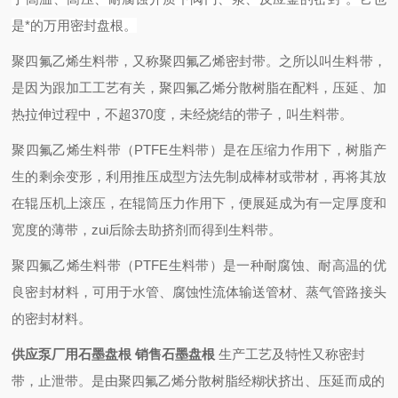
是*的万用密封盘根。
聚四氟乙烯生料带，又称聚四氟乙烯密封带。之所以叫生料带，
是因为跟加工工艺有关，聚四氟乙烯分散树脂在配料，压延、加
热拉伸过程中，不超370度，未经烧结的带子，叫生料带。
聚四氟乙烯生料带（PTFE生料带）是在压缩力作用下，树脂产
生的剩余变形，利用推压成型方法先制成棒材或带材，再将其放
在辊压机上滚压，在辊筒压力作用下，便展延成为有一定厚度和
宽度的薄带，zui后除去助挤剂而得到生料带。
聚四氟乙烯生料带（PTFE生料带）是一种耐腐蚀、耐高温的优
良密封材料，可用于水管、腐蚀性流体输送管材、蒸气管路接头
的密封材料。
供应泵厂用石墨盘根 销售石墨盘根
生产工艺及特性
又称密封
带，止泄带。是由聚四氟乙烯分散树脂经糊状挤出、压延而成的