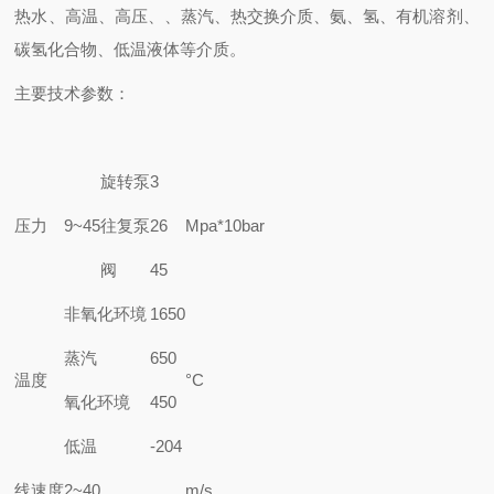
热水、高温、高压、、蒸汽、热交换介质、氨、氢、有机溶剂、
碳氢化合物、低温液体等介质。
主要技术参数：
旋转泵
3
压力
9~45
往复泵
26
Mpa
*10bar
阀
45
非氧化环境
1650
蒸汽
650
温度
°C
氧化环境
450
低温
-204
线速度
2~40
m/s