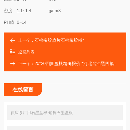
密度
1.1~1.4
g/cm3
PH值
0~14
石棉橡胶垫片石棉橡胶板*
上一个：
返回列表
20*20四氟盘根精确报价 *河北含油黑四氟盘根
下一个：
在线留言