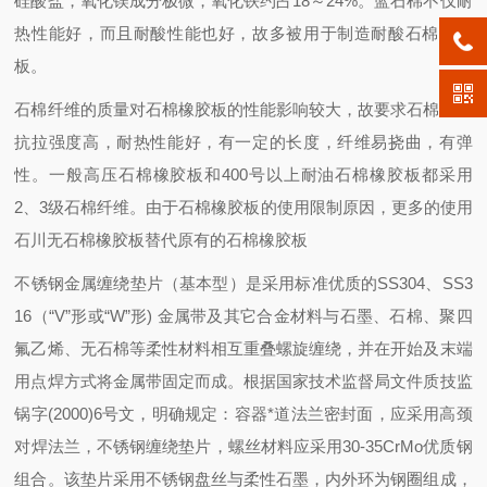
硅酸盐，氧化镁成分极微，氧化铁约占18～24%。蓝石棉不仅耐
热性能好，而且耐酸性能也好，故多被用于制造耐酸石棉橡胶
板。
石棉纤维的质量对石棉橡胶板的性能影响较大，故要求石棉纤维
抗拉强度高，耐热性能好，有一定的长度，纤维易挠曲，有弹
性。一般高压石棉橡胶板和400号以上耐油石棉橡胶板都采用
2、3级石棉纤维。由于石棉橡胶板的使用限制原因，更多的使用
石川无石棉橡胶板替代原有的
石棉橡胶板
不锈钢金属缠绕垫片（基本型）是采用标准优质的SS304、SS3
16（“V”形或“W”形) 金属带及其它合金材料与石墨、石棉、聚四
氟乙烯、无石棉等柔性材料相互重叠螺旋缠绕，并在开始及末端
用点焊方式将金属带固定而成。
根据国家技术监督局文件质技监
锅字(2000)6号文，明确规定：容器*道法兰密封面，应采用高颈
对焊法兰，不锈钢缠绕垫片，螺丝材料应采用30-35CrMo优质钢
组合。该垫片采用不锈钢盘丝与柔性石墨，内外环为钢圈组成，