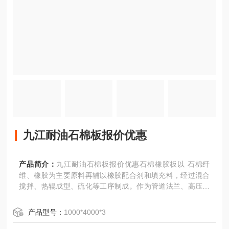
九江耐油石棉板报价优惠
产品简介：
九江耐油石棉板报价优惠石棉橡胶板以 石棉纤
维、橡胶为主要原料再辅以橡胶配合剂和填充料，经过混合
搅拌、热辊成型、硫化等工序制成。作为管道法兰、高压容
器法兰及各种机械连接面用的密封材料。使用时一般按要求
冲制成各种形状、尺寸的垫片
产品型号：
1000*4000*3