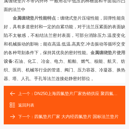
属缠绕垫片不带内外环 一般用在中低压的榫槽面和平面或凹凸
面的法兰中
金属缠绕垫片
性能特点：
缠绕式垫片压缩性能，回弹性能良
好，具有多道密封和一定的自紧功能，对于法兰压紧面的表面缺
陷不太敏感，不粘结法兰密封表面，可部分消除压力.温度变化
和机械振动的影响；能在高温.低温.高真空.冲击振动等循环交变
的各种苛刻条件下，保持其优良的密封性能。
金属缠绕垫片
使用
设备:
石油、化工、冶金、电力、船舶、燃气、核能、航天、纺
织、医药、机械等行业的管道、阀门、压力容器、冷凝器、换热
器、塔、人孔、手孔等法兰连接处静密封部位 。
DN250上海四氟垫片厂家热销供应 聚四氟乙烯垫片
上一个：
返回列表
四氟垫片厂家 大内经四氟垫片 国标法兰垫片
下一个：