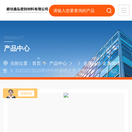
PRODUCT
产品中心
当前位置：
首页
产品中心
金属环垫 金属缠绕
垫
D2232C5520带对中环缠绕式垫 突面法兰金属缠绕垫