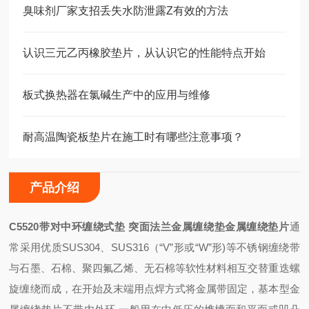
臭味剂厂家支招丢失水防泄露Z有效的方法
认识三元乙丙橡胶垫片，从认识它的性能特点开始
板式换热器在氯碱生产中的应用与维修
耐高温陶瓷板垫片在施工时有哪些注意事项？
产品介绍
C5520带对中环缠绕式垫 突面法兰金属缠绕垫
金属缠绕垫片
通
常采用优质SUS304、SUS316（“V”形或“W”形)等不锈钢缠绕带
与石墨、石棉、聚四氟乙烯、无石棉等软性材料相互交替重迭螺
旋缠绕而成，在开始及末端用点焊方式将金属带固定，基本型金