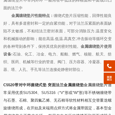
属缠绕垫片不带内外环 一般用在中低压的榫槽面和平面或凹凸
面的法兰中
金属缠绕垫片
性能特点：
缠绕式垫片压缩性能，回弹性能良
好，具有多道密封和一定的自紧功能，对于法兰压紧面的表面缺
陷不太敏感，不粘结法兰密封表面，可部分消除压力.温度变化
和机械振动的影响；能在高温.低温.高真空.冲击振动等循环交变
的各种苛刻条件下，保持其优良的密封性能。
金属缠绕垫片
使用
设备:
石油、化工、冶金、电力、船舶、燃气、核能、航天、纺
织、医药、机械等行业的管道、阀门、压力容器、冷凝器、换热
器、塔、人孔、手孔等法兰连接处静密封部位 。
C5520带对中环缠绕式垫 突面法兰金属缠绕垫
金属缠绕垫片
通
常采用优质SUS304、SUS316（“V”形或“W”形)等不锈钢缠绕带
与石墨、石棉、聚四氟乙烯、无石棉等软性材料相互交替重迭螺
旋缠绕而成，在开始及末端用点焊方式将金属带固定，基本型金