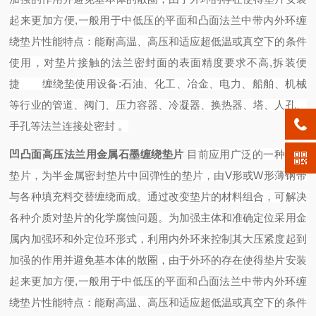
起来更加方便,一般用于中低压的平面和凸面法兰中带内外环缠
绕垫片性能特点：能耐高温、高压和适应超低温或真空下的条件
使用，对垫片接触的法兰密封面的表面精度要求不高,拆装便
捷
缠绕垫使用设备:石油、化工、冶金、电力、船舶、机械
等行业的管道、阀门、压力容器、冷凝器、换热器、塔、人孔、
手孔等法兰连接处密封 。
凹凸面高压法兰用金属石墨缠绕垫片
目前应用广泛的一种密封
垫片，为半金属密封垫片中回弹性的垫片，由V形或W形薄钢带
与各种填充料交替缠绕而成。通过改变垫片的材料组合，可解决
各种介质对垫片的化学腐蚀问题。为加强主体和准确定位采用金
属内加强环和外定位环形式，利用内外环来控制其大压紧度起到
加强的作用并避免基本体的散圈，由于外环的存在使得垫片安装
起来更加方便,一般用于中低压的平面和凸面法兰中带内外环缠
绕垫片性能特点：能耐高温、高压和适应超低温或真空下的条件