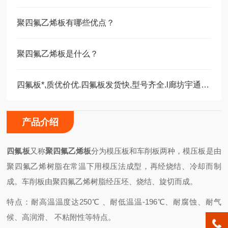
聚四氟乙烯板有哪些优点？
聚四氟乙烯板是什么？
四氟板*,质优价优.四氟板发货快,型号齐全.l廊坊宇通您的!
产品介绍
四氟板
又称
聚四氟乙烯板
分为模压板和车削板两种，模压板是由
聚四氟乙烯树脂在常温下用模压法成型，再经烧结、冷却而制
成。车削板由聚四氟乙烯树脂经压坯、烧结、旋切而成。
特点：耐高温温度达250℃ 、耐低温温-196℃、耐腐蚀、耐气
候、高润滑、 不粘附性等特点。