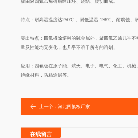
板由聚四氟乙烯树脂经压坯、烧结、旋切而成。
特点：耐高温温度达250℃ 、耐低温温-196℃、耐腐蚀
突出特点：四氟板除熔融的碱金属外，聚四氟乙烯几乎不
量及性能均无变化，也几乎不溶于所有的溶剂。
应用：四氟板在原子能、航天、电子、电气、化工、机械
绝缘材料，防粘涂层等。
上一个：
河北四氟板厂家
在线留言