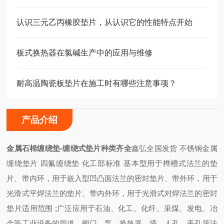
认识三元乙丙橡胶垫片，从认识它的性能特点开始
板式换热器在氯碱生产中的应用与维修
耐高温陶瓷板垫片在施工时有哪些注意事项？
产品介绍
金属石棉缠绕垫-缠绕式垫片种类齐全
鑫弘全国发货 不锈钢金属
缠绕垫片 四氟缠绕垫 化工部标准 ​基本型用于榫槽式法兰的垫
片、带内环，用于嵌入型凹凸面法兰的密封垫片、带外环，用于
光滑式平焊法兰的垫片、带内外环，用于光滑式对焊法兰的密封
垫片​适用范围 ;
广泛应用于石油、化工、化纤、采煤、发电、冶
金等工业设备的管道、阀门、泵、换热器、塔、人孔、手孔等法