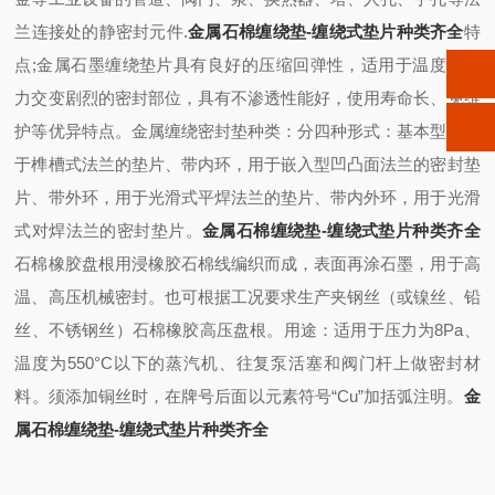
兰连接处的静密封元件.
金属石棉缠绕垫-缠绕式垫片种类齐全
特
点;
金属石墨缠绕垫片具有良好的压缩回弹性，适用于温度、压
力交变剧烈的密封部位，具有不渗透性能好，使用寿命长、免维
护等优异特点。金属缠绕密封垫​种类：分四种形式：基本型，用
于榫槽式法兰的垫片、带内环，用于嵌入型凹凸面法兰的密封垫
片、带外环，用于光滑式平焊法兰的垫片、带内外环，用于光滑
式对焊法兰的密封垫片。
金属石棉缠绕垫-缠绕式垫片种类齐全
石棉橡胶盘根用浸橡胶石棉线编织而成，表面再涂石墨，用于高
温、高压机械密封。也可根据工况要求生产夹钢丝（或镍丝、铅
丝、不锈钢丝）石棉橡胶高压盘根。用途：适用于压力为8Pa、
温度为550°C以下的蒸汽机、往复泵活塞和阀门杆上做密封材
料。须添加铜丝时，在牌号后面以元素符号“Cu”加括弧注明。
金
属石棉缠绕垫-缠绕式垫片种类齐全