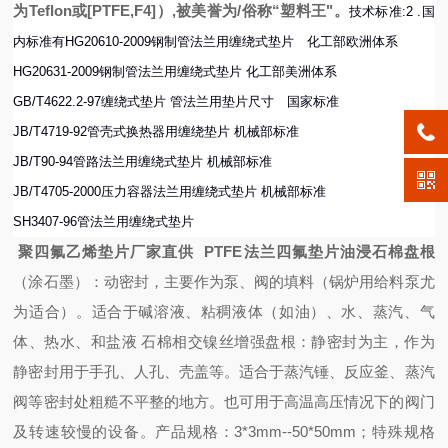
为Teflon或[PTFE,F4]）,被美誉为/俗称“塑料王"。
技术标准:2 .国
内标准有HG20610-2009钢制管法兰用缠绕式垫片 化工部欧洲体系
HG20631-2009钢制管法兰用缠绕式垫片 化工部美洲体系
GB/T4622.2-97缠绕式垫片 管法兰用垫片尺寸 国家标准
JB/T4719-92管壳式换热器用缠绕垫片 机械部标准
JB/T90-94管路法兰用缠绕式垫片 机械部标准
JB/T4705-2000压力容器法兰用缠绕式垫片 机械部标准
SH3407-96管法兰用缠绕式垫片
聚四氟乙烯垫片厂家直供 PTFE法兰四氟垫片油浸石棉盘根
（涂石墨）：动密封，主要作为泵、阀的填料（锅炉用给料泵尤
为适合）。适合于碱溶液、粘稠液体（如油）、水、蒸汽、气
体、热水、和盐液 石棉相交镍丝增强盘根：静密封为主，作为
静密封用于手孔、人孔、壳盖等。适合于蒸汽锤、反应釜、蒸汽
阀等密封处粗糙不平整的地方。也可用于高温高压情况下的阀门
及转速较慢的设备。产品规格：3*3mm--50*50mm；特殊规格