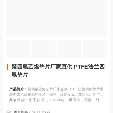
聚四氟乙烯垫片厂家直供 PTFE法兰四
氟垫片
产品简介：
聚四氟乙烯垫片厂家直供 PTFE法兰四氟垫片由
聚四氟乙烯树脂经压坯、烧结、旋切而成。其制品用途广，
具有性能：耐高低温（-192-260)、耐腐蚀（强酸、强碱
等）、耐气候、高绝缘、高润滑、不粘附、等特性。聚四氟
乙烯（英文缩写为Teflon或[PTFE,F4]）,被美誉为/俗称“塑料
产品型号：
DN15-5000