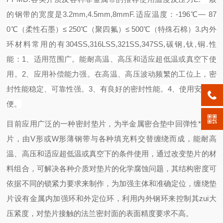
的钢带的宽度是3.2mm,4.5mm,8mm
F.适应温度：-196℃— 87
0℃（柔性石墨）≤ 250℃（聚四氟）≤ 500℃（特殊石棉）
3.内外
环材料常用的有304SS,316LSS,321SS,347SS,碳钢,钛,铜.
性
能：1、适用范围广。能耐高温、高压和适应超低温或真空下使
用。2、应用补偿能力强。在高温、高压波动频繁的工位上，密
封性能稳定、可靠性强。3、有良好的密封性能。4、使用安装方
便。
目前应用广泛的一种密封垫片，为半金属密合垫中回弹性*的垫
片，由V形或W形薄钢带与各种填充料交替缠绕而成，能耐高
温、高压和适应超低温或真空下的条件使用，通过改变垫片的材
料组合，可解决各种介质对垫片的化学腐蚀问题，其结构密度可
依据不同的锁紧力要求来制作，为加强主体和准确定位，缠绕垫
片设有金属内加强环和外定位环，利用内外钢环来控制其zui大
压紧度，对垫片接触的
法兰
密封面的表面精度要求不高。