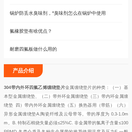
锅炉防丢水臭味剂，*臭味剂怎么在锅炉中使用
氟橡胶垫有啥优点？
耐磨四氟板做什么用的
产品介绍
304带内外环四氟乙烯缠绕垫片
金属缠绕垫片的种类：（一）基
本型金属缠绕垫、（二）带外环金属缠绕垫（三）带内环金属缠
绕垫
四）带内外环金属缠绕垫（五）换热器用（带筋）（六）
异形金属缠绕垫
A.陶瓷纤维及云母带等。带的厚度为 0.3-1.0m
m。B. 特制石棉烧失量必须≤25%C. 非金属带的氯离子含量≤100
PPM
D.各类介质及各种非金属带的推荐使用温度及压力E.一般