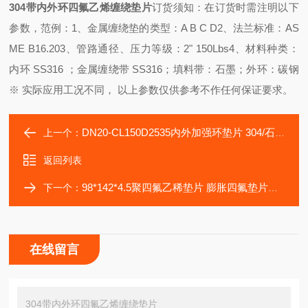
304带内外环四氟乙烯缠绕垫
片
订货须知：
在订货时需注明以下
参数，范例：
1、金属缠绕垫的类型：A B C D
2、法兰标准：AS
ME B16.20
3、管路通径、压力等级：2" 150Lbs
4、材料种类：
内环 SS316 ；金属缠绕带 SS316；填料带：石墨；外环：碳钢
※ 实际应用工况不同， 以上参数仅供参考不作任何保证要求。
DN20-CL150D2535内外加强环垫片 304/石墨缠绕垫片
上一个：
返回列表
98*142*4.5聚四氟乙稀垫片 膨胀四氟垫片生产厂家
下一个：
在线留言