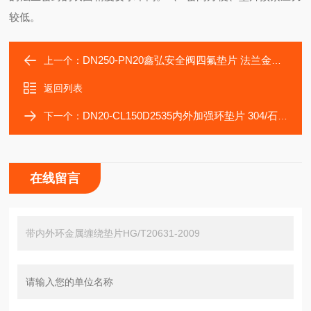
较低。
DN250-PN20鑫弘安全阀四氟垫片 法兰金属缠绕垫
上一个：
返回列表
DN20-CL150D2535内外加强环垫片 304/石墨缠绕垫片
下一个：
在线留言