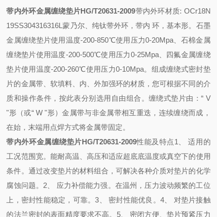
带内外环金属缠绕垫片HG/T20631-2009
带内外环材质: OCr18N
19SS304316316L蒙乃尔、纯钛带外环，带内 环，基本形。
石墨
金属缠绕垫片使用温度-200-850℃使用压力0-20Mpa、
石棉金属
缠绕垫片使用温度-200-500℃使用压力0-25Mpa、
四氟金属缠绕
垫片使用温度-200-260℃使用压力0-10Mpa。
组成缠绕式密封垫
片的金属带、软填料、内、外加强环的材质，您可根据不同的介
质和操作条件，按此表分别选用自由组合。
缠绕式垫片由：“ V
"形（或“ W "形）金属带与非金属带相互重迭，连续缠绕而成，
在始，末端用点焊方式将金属带固定。
带内外环金属缠绕垫片HG/T20631-2009
性能及特点1、 适用的
工况范围宽。能耐高温、高压和适应超底底温度或真空下的使用
条件。通过改变垫片的材料组合，可解决各种介质对垫片的化学
腐蚀问题。2、 应力补偿能力强。在温州，压力波动频繁的工位
上，密封性能稳定，可靠。3、 密封性能优良。4、 对垫片接触
的法兰密封的表面精度要求不高。5、 密闭方便、垫片预紧压力