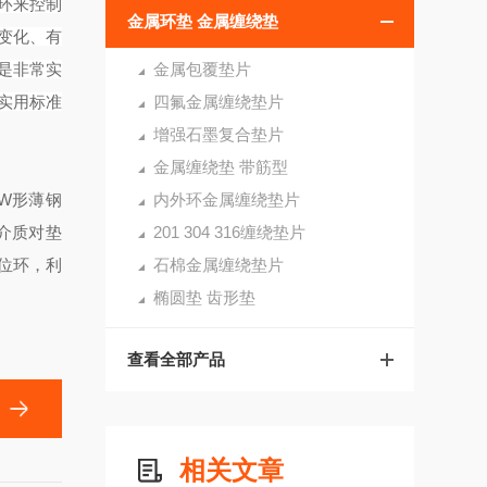
环来控制
金属环垫 金属缠绕垫
变化、有
是非常实
金属包覆垫片
实用标准
四氟金属缠绕垫片
增强石墨复合垫片
金属缠绕垫 带筋型
W形薄钢
内外环金属缠绕垫片
介质对垫
201 304 316缠绕垫片
位环，利
石棉金属缠绕垫片
椭圆垫 齿形垫
查看全部产品
相关文章