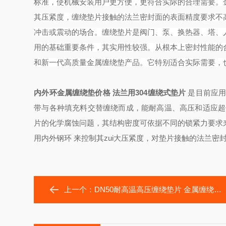
标准，使机械安
装用户更方便，更符合实际的合理需要。
其压紧度，缠绕垫片接触的法兰密封面的表面精度要求不
冲击或震动的场合。缠绕垫片是阀门、泵、换热器、塔、
用的基础重要条件，其实用性较强。从根本上密封性能的
和新一代高质量金属缠绕垫产品。它特别适合实际需要，
内外环金属缠绕垫价格 法兰用304缠绕式垫片
是目前应用
带与各种填充料交替缠绕而成，能耐高温、高压和适应超
片的化学腐蚀问题，其结构密度可依据不同的锁紧力要求
用内外钢环 来控制其zui大压紧度，对垫片接触的法兰密
上一个：
DN50耐高温高压缠绕垫片 金属缠绕石墨垫片标准