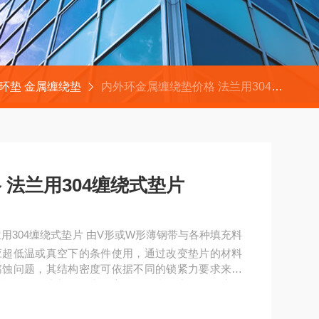
环垫 金属缠绕垫
内外环金属缠绕垫价格 法兰用304缠绕式垫片
 法兰用304缠绕式垫片
用304缠绕式垫片 由V形或W形薄钢带与各种填充料
应超低温或真空下的条件使用，通过改变垫片的材料
腐蚀问题，其结构密度可依据不同的锁紧力要求来制
片设有金属内加强环和外定位环，利用内外钢环来控
封面的表面精度要求不高