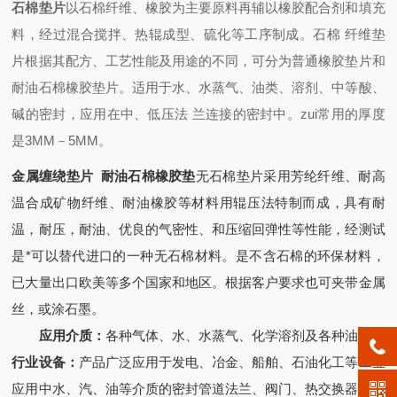
石棉垫片
以石棉纤维、橡胶为主要原料再辅以橡胶配合剂和填充
料，经过混合搅拌、热辊成型、硫化等工序制成。石棉 纤维垫
片根据其配方、工艺性能及用途的不同，可分为普通橡胶垫片和
耐油石棉橡胶垫片。适用于水、水蒸气、油类、溶剂、中等酸、
碱的密封，应用在中、低压法 兰连接的密封中。zui常用的厚度
是3MM－5MM。
金属缠绕垫片 耐油石棉橡胶垫
无石棉垫片采用芳纶纤维、耐高
温合成矿物纤维、耐油橡胶等材料用辊压法特制而成，具有耐
温，耐压，耐油、优良的气密性、和压缩回弹性等性能，经测试
是*可以替代进口的一种无石棉材料。是不含石棉的环保材料，
已大量出口欧美等多个国家和地区。根据客户要求也可夹带金属
丝，或涂石墨。
应用介质：
各种气体、水、水蒸气、化学溶剂及各种油类等
行业设备：
产品广泛应用于发电、冶金、船舶、石油化工等工业
应用中水、汽、油等介质的密封管道法兰、阀门、热交换器、压