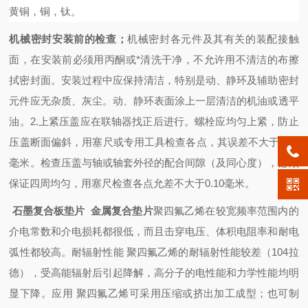
黄铜，铜，钛。
机械密封安装前的检查；
机械密封各元件及其有关的装配接触
面，在安装前必须用丙酮或*清洗干净，不允许用不清洁的布擦
拭密封面。安装过程中应保持清洁，特别是动、静环及辅助密封
元件应无杂质、灰尘。动、静环表面涂上一层清洁的机油或透平
油。2.上紧压盖应在联轴器找正后进行。螺栓应均匀上紧，防止
压盖断面偏斜，用塞尺或专用工具检查各点，其误差不大于0.05
毫米。检查压盖与轴或轴套外径的配合间隙（及同心度），必须
保证四周均匀，用塞尺检查各点允差不大于0.10毫米。
石墨复合板垫片 金属复合垫片
聚四氟乙烯在较宽频率范围内的
介电常数和介电损耗都很低，而且击穿电压、体积电阻率和耐电
弧性都较高。耐辐射性能 聚四氟乙烯的耐辐射性能较差（104拉
德），受高能辐射后引起降解，高分子的电性能和力学性能均明
显下降。应用 聚四氟乙烯可采用压缩或挤出加工成型；也可制