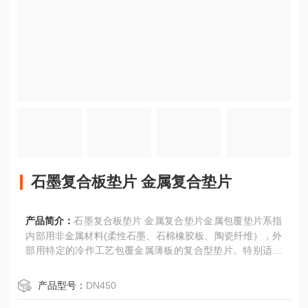
石墨复合板垫片 金属复合垫片
产品简介：
石墨复合板垫片 金属复合垫片金属包覆垫片系指
内部用非金属材料(柔性石墨、石棉橡胶板、陶瓷纤维），外
部用特定的冷作工艺包覆金属薄板的复合型垫片。特别适用
于密封热交换器，燃气管，铸铁法兰和高压釜等的平坦表
面。金属护套垫圈有多种类型可供选择，以满足苛刻的应用
产品型号：
DN450
要求。