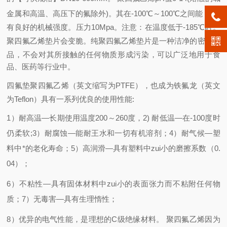
金属
和高温、高压下的氟除外)。其在-100℃～100℃之间能 够具
有良好的机械强度。压力10Mpa。
注意：在温度低于-185℃时。
聚
四氟乙烯
垫片会变脆。纯聚
四氟乙烯
垫片是一种洁净的密封产
品，不会对其所接触的任何物质形成污染，可以广泛地用于食
品、医药等行业中。
四氟垫聚
四氟乙烯
（英文缩写为PTFE），也成为铁氟龙（英文
为Teflon）具有一系列优良的使用性能:
1）耐高温—长期使用温度200～260度，
2) 耐低温—在-100度时
仍柔软;
3）耐腐蚀—能耐王水和一切
有机溶剂
；
4）耐气候—塑
料中*的老化寿命；
5）高润滑—具有塑料中zui小的磨擦系数（0.
04）；
6）不粘性—具有固体材料中zui小的
表面张力
而不粘附任何物
质；
7）无毒害—具有生理惰性；
8）优异的电气性能，是理想的C级
绝缘材料
。
聚四氟
乙烯因为