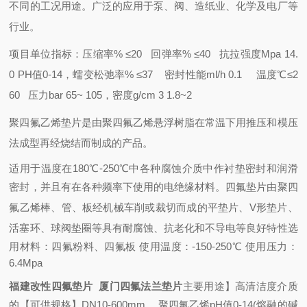
不同的工况用途。广泛的应用于泵、阀、造纸业、化学及电厂等
行业。
项目单位指标：压缩率% ≤20 回弹率% ≤40 抗拉强度Mpa 14.
0 PH值0-14，
蠕变松弛率% ≤37 密封性能ml/h 0.1 温度℃≤2
60 压力bar 65~ 105，
密度g/cm 3 1.8~2
聚四氟乙烯垫片
是由
聚四氟乙烯
悬浮树脂在常温下用推压和模压
法成型再经烧结而制成的产品。
适用于温度在180℃-250℃中各种腐蚀介质中作衬垫密封和润滑
密封，并且有在各种频率下使用的电
绝缘材料
。
四氟垫片由
聚四
氟乙烯
棒、管、板经机械
车削
或裁切而成的平垫片、V形垫片、
活塞环
、
球阀
垫圈
等具有耐腐蚀、抗老化和不导电等良好特性选
用材料：四氟粉料、四氟板 使用温度：-150-250℃ 使用压力：
6.4Mpa
福建改性四氟垫片 厦门四氟法兰垫片
主要用途】高清洁度介质
的
【可供规格】DN10-600mm。
聚四氟乙烯
pH值0-14(熔融的
碱