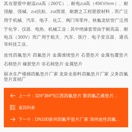
其在塑胶中耐温zui高（260℃）、耐电zui高（45KV/mm）、耐
强酸、
强碱
、zui抗粘、zui滑溜、耐磨之工程塑胶材料，而广泛
用于机械、汽车、电子、化工、阀门等零件。铁氟龙
软管
广泛用
于化学、仪器、电热、机械工业；其中绝缘
套管
由于耐高温、耐
电压（300V）而广用于航天、汽车、医疗、电子变压器、通讯
等科技工业。
改性四氟垫片 四氟垫片 金属缠绕垫片 石墨垫片 金属包覆垫片
石棉垫片 橡胶垫片 非石棉垫片 金属垫片
丽水生产楼梯四氟垫片厂家 龙泉全新料四氟垫片厂家 义务四氟
垫片直销厂
324*384*5江西四氟垫片 聚四氟乙烯垫片批发
上一个：
返回列表
DN100泉州四氟平垫片厂家 漳州改性四氟垫片规格
下一个：