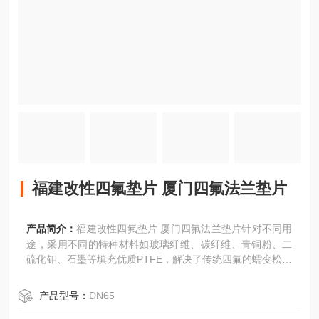
福建改性四氟垫片 厦门四氟法兰垫片
产品简介：
福建改性四氟垫片 厦门四氟法兰垫片针对不同用
途，采用不同的特种材料如玻璃纤维、碳纤维、青铜粉、二
硫化钼、石墨等填充优质PTFE，解决了传统四氟的蠕变松弛
问题，克服了四氟的冷流特性，同时，仍然保持了聚四氟乙
烯的优秀的耐腐蚀性、压缩强度、耐磨、导热好、热膨胀减
产品型号：
DN65
小等优点，满足不同的工况用途。广泛的应用于泵、阀、造