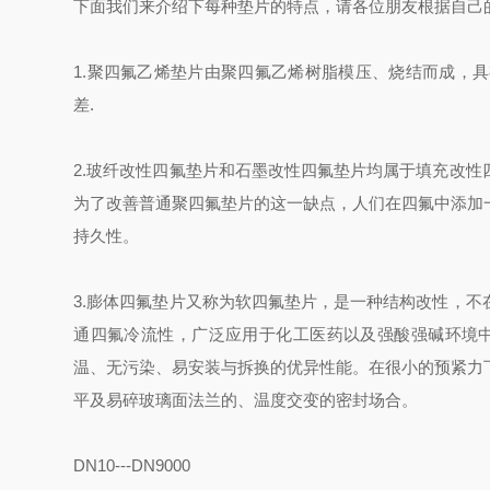
下面我们来介绍下每种垫片的特点，请各位朋友根据自己
1.聚四氟乙烯垫片由聚四氟乙烯树脂模压、烧结而成，
差.
2.玻纤改性四氟垫片和石墨改性四氟垫片均属于填充改
为了改善普通聚四氟垫片的这一缺点，人们在四氟中添加
持久性。
3.膨体四氟垫片又称为软四氟垫片，是一种结构改性，
通四氟冷流性，广泛应用于化工医药以及强酸强碱环境
温、无污染、易安装与拆换的优异性能。在很小的预紧力
平及易碎玻璃面法兰的、温度交变的密封场合。
DN10---DN9000