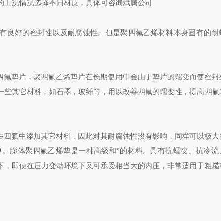
的工况情况选择不同材质，具体可咨询斌腾公司
具有良好的密封性以及耐腐蚀性。但是聚四氟乙烯材料本身固有的耐
性四氟垫片，聚四氟乙烯垫片在长期使用中会由于垫片的蠕变而使密封
一些其它材料，如石墨，玻纤等，用以改善四氟的蠕变性，提高四氟
不在四氟中添加其它材料，因此对其耐腐蚀性没有影响，同样可以极大
中。膨体聚四氟乙烯垫是一种高级和*的材料。具有抗蠕变、抗冷流
下，即便在压力变动环境下又可承受相当大的内压，非常适用于粗糙