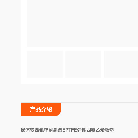
产品介绍
膨体软四氟垫耐高温EPTFE弹性四氟乙烯板垫