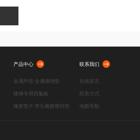
产品中心
联系我们
金属环垫 金属缠绕垫
在线留言
楼梯专用四氟板
联系方式
橡胶垫片 带孔橡胶密封垫
地图导航
聚四氟乙烯板 四氟制品
金属垫片