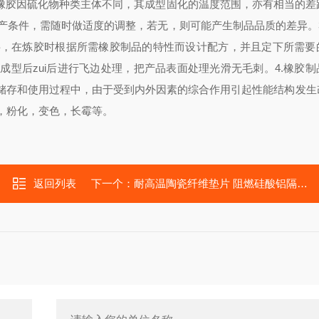
。橡胶因硫化物种类主体不同，其成型固化的温度范围，亦有相当的差
产条件，需随时做适度的调整，若无，则可能产生制品品质的差异。
料，在炼胶时根据所需橡胶制品的特性而设计配方，并且定下所需要
成型后zui后进行飞边处理，把产品表面处理光滑无毛刺。
4.橡胶
储存和使用过程中，由于受到内外因素的综合作用引起性能结构发生
，粉化，变色，长霉等。
返回列表
下一个：
耐高温陶瓷纤维垫片 阻燃硅酸铝隔热垫片