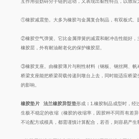
互作用会妨碍分子链的运动，又表现出黏性特点，以致应
①橡胶减震垫。大多为橡胶与金属复合制品，有双板式、
②橡胶空气弹簧。它比金属弹簧的减震和耐冲击性能好，
橡胶层，外有耐油耐老化的保护橡胶层。
③橡胶支座。由橡胶薄片与刚性材料（钢板、钢丝网、帆
桥梁支座能把桥梁荷载传递到墩台上去，同时能适应桥梁
的影响。
橡胶垫片 法兰橡胶异型垫
形成
：
1.橡胶制品成型时，
生极不稳定的收缩（橡胶的收缩率，因胶种不同而有差异
不论配方或模具，都需谨慎计算配合，若否，则容易产生