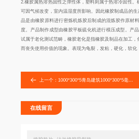
2.橡胶属热溶热固性之弹性体，塑料则属于热溶冷固性
可因气候改变，室内温湿度所影响。因此橡胶制成品的生
品是由橡胶原料进行密炼机炼胶后制成的混炼胶作原材
度。产品制作成型由橡胶平板硫化机进行模压成型。产品
试属于老化测试范畴，橡胶老化是指橡胶及制品在加工，
而丧失使用价值的现象。表现为龟裂，发粘，硬化，软化
上一个：
1000*300*5青岛建筑1000*300*5毫米强酸碱聚四氟乙烯板
在线留言