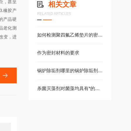
距，甚至
相关文章
3.橡胶产
RELATED ARTICLES
的产品硬
制品老化测
如何检测聚四氟乙烯垫片的密封性能
改变，进
作为密封材料的要求
锅炉除垢剂哪里的锅炉除垢剂Z管用
杀菌灭藻剂对菌藻均具有*的活性