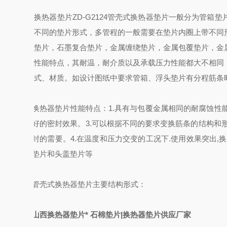
换热器垫片
ZD-G2124
管壳式换热器垫片一般分为
管箱垫
不同的垫片形式，多管程的一般需要在垫片内圈上带不同
垫片，石墨复合垫片，金属缠绕垫片，金属包覆垫片，金
性能特点，其耐温，耐介质以及承载压力性能都大不相同
式、材质。如设计图纸中要求管箱、浮头垫片有分程筋条
换热器垫片性能特点：
1.
具有与包覆金属相同的耐腐蚀性
好的密封效果。
3.
可以根据不同的要求变换筋条的结构和
封的需要。
4.
在温度和压力交变的工况下
.
使用效果突出
,
换
垫片和
头盖垫片
等
管壳式换热器垫片主要结构形式：
山西换热器垫片* 石棉垫片|换热器垫片供应厂家