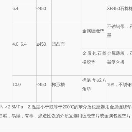
6.4
≤
450
XB450
石棉
不锈钢带，
金属缠绕垫
墨
4.0 6.4
≤
450
凹凸面
金属包石棉
金属薄板，
橡胶垫
墨复合板
椭圆垫或八
10.0
≤
450
梯形槽
10#
，不锈钢
角垫
PN
＜
2.5MPa
2.
温度小于或等于
200
℃
的苯介质也应选用金属缠绕垫
易燃，易爆，有毒，渗透性强的介质宜选用缠绕垫片或金属包覆垫片