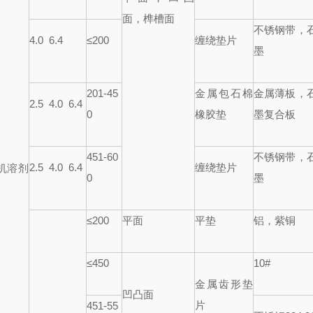
面，榫槽面
不锈钢带，
4.0 6.4
≤
200
缠绕垫片
墨
201-45
金属包石棉
金属薄板，
2.5 4.0 6.4
0
橡胶垫
墨复合板
451-60
不锈钢带，
2.5 4.0 6.4
缠绕垫片
机溶剂
0
墨
≤
200
平面
平垫
铝，紫铜
≤
450
10#
金属齿形垫
凹凸面
片
451-55