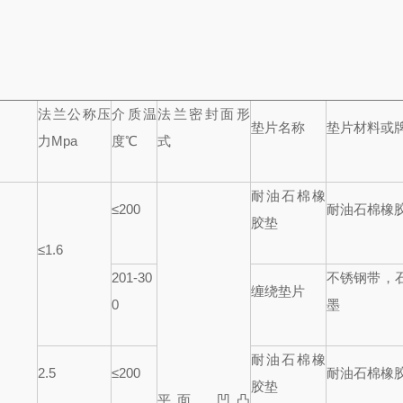
法兰公称压
介质温
法兰密封面形
垫片名称
垫片材料或
力
Mpa
度℃
式
耐油石棉橡
≤
200
耐油石棉橡
胶垫
≤
1.6
201-30
不锈钢带，
缠绕垫片
0
墨
耐油石棉橡
2.5
≤
200
耐油石棉橡
胶垫
平面，凹凸