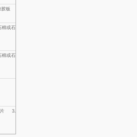
橡胶板
石棉或石
石棉或石
片
3.