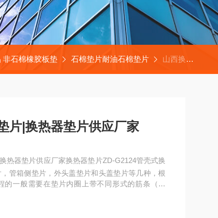
 非石棉橡胶板垫
石棉垫片耐油石棉垫片
山西换热器垫片* 石棉垫片|换热器垫片供应厂家
棉垫片|换热器垫片供应厂家
|换热器垫片供应厂家换热器垫片ZD-G2124管壳式换
片，管箱侧垫片，外头盖垫片和头盖垫片等几种，根
程的一般需要在垫片内圈上带不同形式的筋条（附