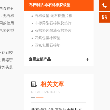
石棉制品 非石棉橡胶板垫
同管程有
，无石棉
石棉板垫 无石棉垫片板
同的使用
非标异型石棉橡胶垫片
括垫片型
石棉垫片耐油石棉垫片
四氟包覆橡胶垫
四氟包覆石棉垫
下达到较
查看全部产品
力容器密
片外头盖
相关文章
RELATED ARTICLES
非石棉垫片耐高温防火垫片在工业设备中的应用