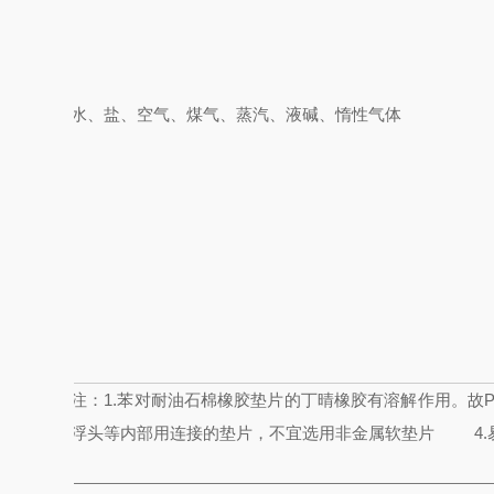
水、盐、空气、
煤气、蒸汽、液碱、惰性气体
注：
1.
苯对耐油石棉橡胶垫片的丁晴橡胶有溶解作用。故
浮头等内部用连接的垫片，不宜选用非金属软垫片
4.