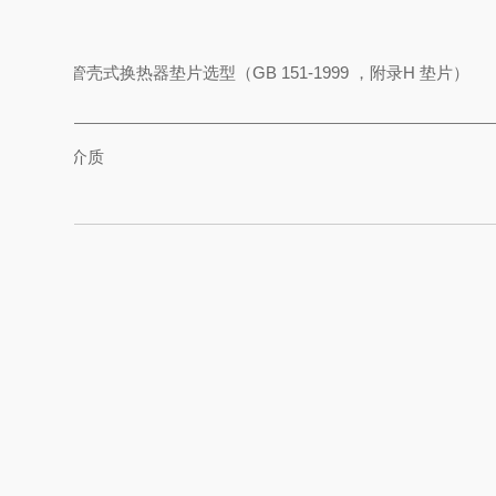
管壳式换热器垫片选型
（
GB 151-1999
，附录
H
垫片）
介质