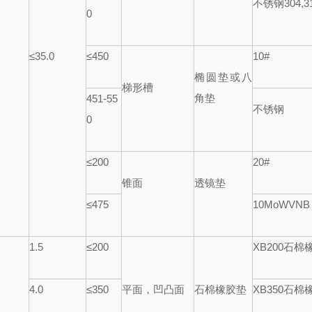
不锈钢
304,3
0
≤
35.0
≤
450
10#
椭圆垫或八
梯形槽
角垫
451-55
不锈钢
0
≤
200
20#
锥面
透镜垫
≤
475
10MoWVNB
1.5
≤
200
XB200
石棉
4.0
≤
350
平面，凹凸面
石棉橡胶垫
XB350
石棉