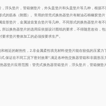
片
，浮头垫片，管箱侧垫片，外头盖垫片和头盖垫片等几种，根据不
形式的筋条（附图）。常用的管壳式换热器垫片有耐油石棉橡胶垫片
属齿形垫片，金属波齿复合垫片等几种。不同形式的换热器垫片有不
，所以换热器垫片的选用应依据设计图纸的要求，不得随意改动，包
时要求垫片整体加工的必须按要求生产。
能和相近的耐热性，
2.
非金属柔性填充材料使垫片能在较低的压紧力
形式
.
保证在不同工况下密封效果*
.
满足各种热交换器管箱和非圆形压
热器垫片应用范围：管壳式换热器管箱垫片，浮头垫片，管箱侧垫