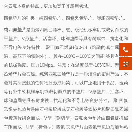
合四氟本身的特点，更加加宽了其应用领域。
四氟垫片的种类：纯四氟垫片、四氟夹包垫片、膨胀四氟垫片。
纯四氟垫片
是由聚四氟乙烯棒、管、板经机械车削或裁切而成的
平垫片、V形垫片、活塞环、球阀垫圈等具有耐腐蚀、抗老化和
不导电等良好特性。 聚四氟乙烯pH值0-14（熔融的碱金属和高
温、高压下的氟除外）。其在-100℃～100℃之间能 够具有良好
的机械强度。压力10Mpa。
注意：在温度低于-185℃时。聚四氟
乙烯垫片会变脆。纯聚四氟乙烯垫片是一种洁净的密封产品，不
会对其所接触的任何物质形成污染，可以广泛地用于食品、医药
等行业中经机械车削或裁切而成的平垫片、V形垫片、活塞环、
球阀垫圈等具有耐腐蚀、抗老化和不导电等良好特性。
聚 四氟
乙烯夹包垫片是由石棉橡胶板或无石棉板等软垫片和聚四氟乙烯
包覆薄片组合而成，V型（剖切型）四氟夹包垫片由四氟板机械
车削而成，U型（折包型）四氟 夹包垫片由四氟带包边后加热粘