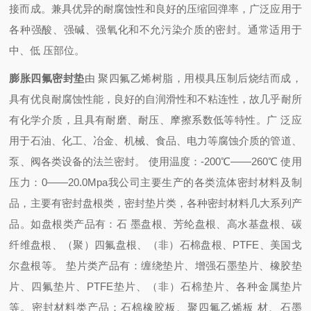
接而成。兼具优异的耐腐蚀性和良好的压缩回弹率，广泛应用于
各种强酸、强碱、强氧化和不允污染介质的密封。通常适用于
中、低 压部位。
膨胀四氟密封垫
由 聚四氟乙烯树脂，用模具压制后烧结而成，
具有优良耐腐蚀性能，良好的自润滑性和不粘连性，故几乎耐所
有化学介质，且具有耐磨、耐压、摩擦系数低等特性。广 泛应
用于石油、化工、冶金、机械、食品、电力等腐蚀介质的管道、
泵、阀各类设备的法兰密封。 使用温度：-200℃——260℃ 使用
压力：0——20.0Mpa我公司主要生产的各类流体密封材料及制
品，主要有密封盘根类，密封垫片类，各种密封材料几大系列产
品。如盘根类产品有：石 墨盘根、芳纶盘根、高水基盘根、碳
纤维盘根、（聚）四氟盘根、（非）石棉盘根、PTFE、美国戈
尔盘根等。 垫片类产品有：缠绕垫片、增强石墨垫片、橡胶垫
片、四氟垫片、PTFE垫片、（非）石棉垫片、各种金属垫片
等。密封材料类产品：石棉橡胶板、聚四氟乙烯板 材、石墨