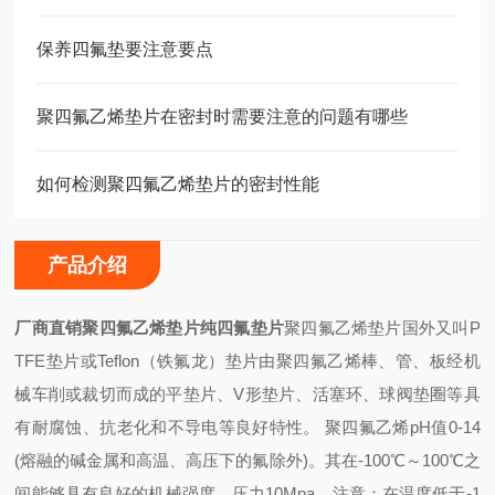
保养四氟垫要注意要点
聚四氟乙烯垫片在密封时需要注意的问题有哪些
如何检测聚四氟乙烯垫片的密封性能
产品介绍
厂商直销聚四氟乙烯垫片纯四氟垫片
聚四氟乙烯垫片国外又叫P
TFE垫片或Teflon（铁氟龙）垫片由聚四氟乙烯棒、管、板经机
械车削或裁切而成的平垫片、V形垫片、活塞环、球阀垫圈等具
有耐腐蚀、抗老化和不导电等良好特性。 聚四氟乙烯pH值0-14
(熔融的碱金属和高温、高压下的氟除外)。其在-100℃～100℃之
间能够具有良好的机械强度。压力10Mpa。
注意：在温度低于-1