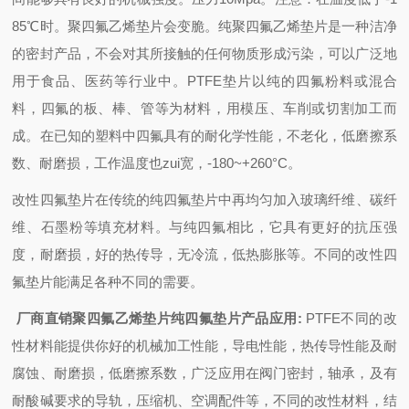
85℃时。聚四氟乙烯垫片会变脆。纯聚四氟乙烯垫片是一种洁净
的密封产品，不会对其所接触的任何物质形成污染，可以广泛地
用于食品、医药等行业中。
PTFE垫片以纯的四氟粉料或混合
料，四氟的板、棒、管等为材料，用模压、车削或切割加工而
成。在已知的塑料中四氟具有的耐化学性能，不老化，低磨擦系
数、耐磨损，工作温度也zui宽，-180~+260°C。
改性
四氟垫片
在传统的纯
四氟垫片
中再均匀加入玻璃纤维、碳纤
维、石墨粉等填充材料。与纯四氟相比，它具有更好的抗压强
度，耐磨损，好的热传导，无冷流，低热膨胀等。
不同的改性四
氟垫片能满足各种不同的需要。
厂商直销聚四氟乙烯垫片纯四氟垫片
产品应用:
PTFE不同的改
性材料能提供你好的机械加工性能，导电性能，热传导性能及耐
腐蚀、耐磨损，低磨擦系数，广泛应用在阀门密封，轴承，及有
耐酸碱要求的导轨，压缩机、空调配件等，不同的改性材料，结