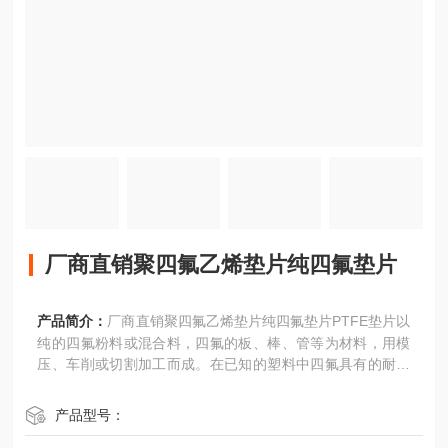
厂商直销聚四氟乙烯垫片纯四氟垫片
产品简介：
厂商直销聚四氟乙烯垫片纯四氟垫片PTFE垫片以
纯的四氟粉料或混合料，四氟的板、棒、管等为材料，用模
压、车削或切割加工而成。在已知的塑料中四氟具有的耐化
学性能，不老化，低磨擦系数、耐磨损，工作温度也Z宽，-1
80~+260°C。
产品型号：