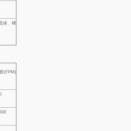
流体、稀
胶
(FPM)
0
500