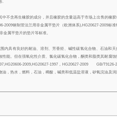
.
其中不含再生橡胶的成分，并且橡胶的含量远高于市场上出售的橡胶
06
-2009钢制管法兰用非金属平垫片（欧洲体系)
,HG20627
-2009
标准
兰用非金属平垫片
的垫片等标准。
范围内具有良好的耐油、溶剂、芳香烃、碱性碳氢化合物、石油和天
蚀性能。但在强氧化性介质、氯化碳氢化合物，酮类和脂类其耐腐蚀
0606-2009,HG20627-1997，HG20627-2009
GB/T9126-
物油，热水，燃料，石油，稀酸，碱类和低温盐溶液，矽氧浣油及润