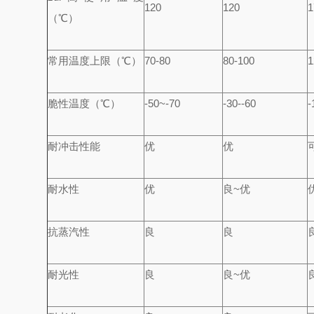
120
120
1
（℃）
常用温度上限（℃）
70-80
80-100
1
脆性温度（℃）
-50~-70
-30--60
-
耐冲击性能
优
优
耐水性
优
良~优
抗蒸汽性
良
良
耐光性
良
良~优