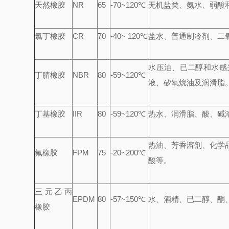
天然橡胶
NR
65
-70~120℃
无机盐类、氨水、弱酸
氯丁橡胶
CR
70
-40~ 120℃
盐水、普通制冷剂、二
水压油、已二醇和水感
丁腈橡胶
NBR
80
-59~120℃
液、矽氧烷油及润滑脂
丁基橡胶
IIR
80
-59~120℃
热水、润滑脂、酸、碱
热油、芳香溶剂、化学
氟橡胶
FPM
75
-20~200℃
酸等。
三元乙丙
EPDM
80
-57~150℃
水、酒精、已二醇、酮
橡胶