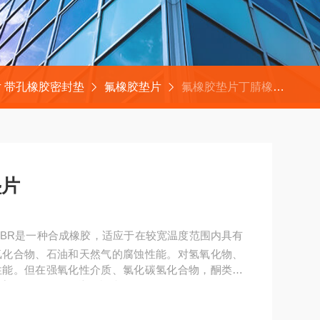
 带孔橡胶密封垫
氟橡胶垫片
氟橡胶垫片丁腈橡胶垫片
垫片
NBR是一种合成橡胶，适应于在较宽温度范围内具有
氢化合物、石油和天然气的腐蚀性能。对氢氧化物、
性能。但在强氧化性介质、氯化碳氢化合物，酮类和
121℃。执行标准HG/T20606-1997,HG2060
9