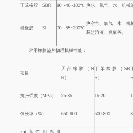
丁苯橡胶
SBR
80
-40~100℃
热水、氧气、水、机械
热空气、氧气、水、机
硅橡胶
SI
70
-55~200℃
释盐溶液、臭氧等。
常用橡胶垫片物理机械性能：
天然橡胶
（N
丁苯橡胶
（SB
项目
R）
R）
R
抗张强度（MPa）
25-35
15-20
1
伸长率（%）
650-900
500-800
3
zui高使用温度