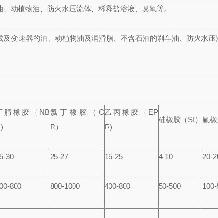
油、动植物油、防火水压流体、稀释盐溶液、臭氧等。
械及变速器的油、动植物油及润滑脂、不含石油的刹车油、防火水压
丁腈橡胶
（NB
氯丁橡胶
（C
乙丙橡胶
（EP
硅橡胶
（SI）
氟橡
)
R）
R)
5-30
25-27
15-25
4-10
20-2
00-800
800-1000
400-800
50-500
100-