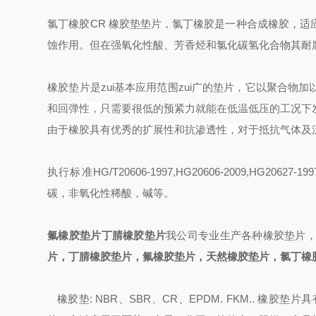
氯丁橡胶CR
橡胶垫垫片，
氯丁橡胶是一种合成橡胶，适
蚀作用。但在强氧化性酸、芳香烃和氯化碳氢化合物其耐腐
橡胶垫片是zui基本应用范围zui广的垫片，它以聚合
和回弹性，只需要很低的预紧力就能在低温低压的工况下
由于橡胶具有优秀的扩展性和抗渗透性，对于抵抗气体及
执行标准HG/T20606-1997,HG20606-2009,HG20627-199
碳，非氧化性稀酸，碱等。
氟橡胶垫片丁腈橡胶垫片
我公司专业生产各种橡胶垫片
片，丁腈橡胶垫片，氟橡胶垫片，天然橡胶垫片，氯丁橡
橡胶垫: NBR、SBR、CR、EPDM.
FKM
.. 橡胶垫