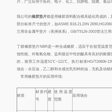
片，广泛应用于医药、电子、化工、抗静电、阻燃、食品等
我公司的
橡胶垫片
都是用橡胶原料配合模具硫化而成的，
部分标准尺寸的垫片，
如ASME B16.21,DIN 2690,HG206
兰用非金属平垫片（美洲体系)
，
GB/T9126-2003管法
丁腈橡胶垫片NBR是一种合成橡胶，适应于在较宽温度
蚀性能。对氢氧化物、盐和接近中性的酸具有良好的耐腐
的，推荐工作温度51℃~121℃。执行标准HG/T20606-1997,HG2
场合：水压油，乙二醇和水感光乳剂种的油，无机及动植
常用橡胶垫片的应用环境:
材质代
硬
使用温度
材质
应用场合
号
度
范围