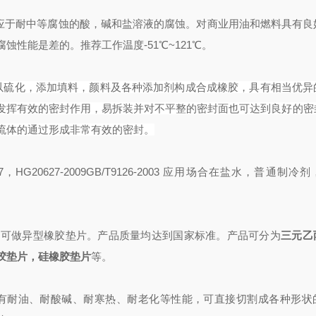
应于耐中等腐蚀的酸，碱和盐溶液的腐蚀。对商业用油和燃料具有良
蚀性能是差的。推荐工作温度-51
℃
~121
℃
。
物加以硫化，添加填料，颜料及各种添加剂构成合成橡胶，具有相当优异
发挥有效的密封作用，易拆装并对不平整的密封面也可达到良好的密
流体的通过形成非常有效的密封。
7，HG20627-2009
GB/T9126-2003 应用场合在盐水，普通制冷
，可做异型橡胶垫片。产品质量
均
达
到
国家标准。
产品可分为
三元乙
胶垫片，硅橡胶垫片
等。
片具有耐油、耐酸碱、耐寒热、耐老化等性能，可直接切割成各种形状