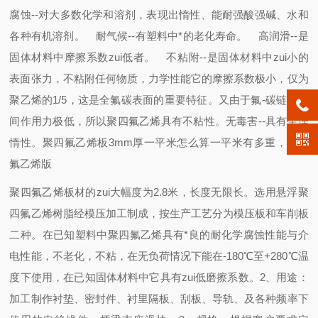
腐蚀--对大多数化学和溶剂，表现出惰性、能耐强酸强碱、水和
各种有机溶剂。 耐气候--有塑料中*的老化寿命。 高润滑--是
固体材料中摩擦系数zui低者。 不粘附--是固体材料中zui小的
表面张力，不粘附任何物质，力学性能它的摩擦系数极小，仅为
聚乙烯的1/5，这是全氟碳表面的重要特征。又由于氟-碳链分子
间作用力极低，所以聚四氟乙烯具有不粘性。无毒害--具有生理
惰性。聚四氟乙烯板3mm厚一平米怎么算一平米有多重，聚四
氟乙烯版
聚四氟乙烯板材的zui大幅度为2.8米，长度无限长。选用悬浮聚
四氟乙烯树脂经模压加工制成，按生产工艺分为模压板和车削板
二种。在已知塑料中聚四氟乙烯具有*良的耐化学腐蚀性能与介
电性能，不老化，不粘，在无负荷情况下能在-180℃至+280℃温
度下使用，在已知固体材料中它具有zui低磨擦系数。2、用途：
加工制作衬垫、密封件、衬里隔板、刮板、导轨、及各种频率下