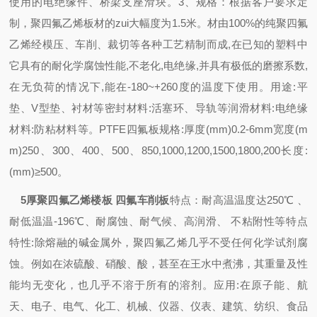
使用的电绝缘件、桥梁支座滑块。3、规格：根据客户要求定
制，聚四氟乙烯板材的zui大幅度为1.5米。材由100%的纯聚四氟
乙烯经模压、车削、裁切等各种工艺精制而成,在已知的塑料中
它具有的耐化学腐蚀性能,不老化,电绝缘,并具有极低的磨擦系数,
在无负荷的情况下,能在-180~+260度的温度下使用。用途:平
垫、V型垫、衬材等密封材料:活塞环、导轨等润滑材料:电绝缘
材料:防粘材料等。PTFE四氟板规格:厚度(mm)0.2-6mm宽度(m
m)250、300、400、500、850,1000,1200,1500,1800,200长度:
(mm)≥500。
5厚聚四氟乙烯楼板 四氟车削板
特点：耐高温温度达250℃ 、
耐低温温-196℃、耐腐蚀、耐气候、高润滑、 不粘附性等特点
特性:除熔融的碱金属外，聚四氟乙烯几乎不受任何化学试剂腐
蚀。例如在浓硫酸、硝酸、酸，甚至在王水中煮沸，其重量及性
能均无变化，也几乎不溶于所有的溶剂。
应用:在原子能、航
天、电子、电气、化工、机械、仪器、仪表、建筑、纺织、食品