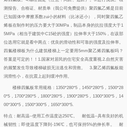
测报告、合格证、材质单（我公司免费提供）聚四氟乙烯是目前
已知固体中摩擦系数zui小的材料（比冰还小），同时聚四氟乙
烯板在制作时的压力要大于30MPa，制品本身的抗拉强度大于1
5MPa（相当于建筑中C15砼的强度）拉伸率大于150%，在该部
位选用它就是看中两点：优良的滑动性和可靠的强度及拉伸率。
四氟楼梯板为什么建筑楼梯上一定要用5mm聚乙烯四氟板吗？
答案是可定的！！1.国家对居民的住宅安全高度重视.2.自然灾害
的频繁发生导致楼梯破损无法逃生和营救。 3.聚乙烯四氟板能
润滑性小，在抗震上起到缓冲作用。
楼梯四氟板常用规格：1350*280*5，1450*280*5，1500*28
0*5，1700*280*5，1800*280*5，1900*280*5，1300*300*5，14
00*300*5，1500*300*5，1650*300*5.
特点：耐高温--使用工作温度达250℃。 耐低温--具有良好的机
械韧性；即使温度下降到-196℃，也可保持5%的伸长率。 耐