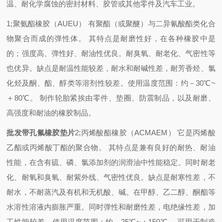
温、耐化学腐蚀的密封材料、胶管或其他零件及汽车工业。
1;聚氨酯橡胶（AUEU） 有聚酯（或聚醚）与二异氰酸酯类化合
物聚合而成的弹性体。 其特点是耐磨性好，在各种橡胶中是
的；强度高、弹性好、耐油性优良。耐臭氧、耐老化、气密性等
也优异。缺点是耐温性能较差，耐水和耐碱性差，耐芳香烃、氯
化烃及酮、酯、醇类等溶剂性较差。使用温度范围：约－30℃~
＋80℃。 制作轮胎紧挨由零件、垫圈、防震制品，以及耐磨、
高强度和耐油的橡胶制品。
批发带孔氟橡胶垫片
2;丙烯酸酯橡胶（ACMAEM） 它是丙烯酸
乙酯或丙烯酸丁酯的聚合物。 其特点是兼有良好的耐热、耐油
性能，在含有硫、磷、氯添加剂的润滑油中性能稳定。同时耐老
化、耐氧和臭氧、耐紫外线、气密性优良。缺点是耐寒性差，不
耐水，不耐蒸汽及有机和无机酸、碱。在甲醇、乙二醇、酮酯等
水溶性溶液内膨胀严重。同时弹性和耐磨性差，电绝缘性差，加
工性能较差。使用温度范围：约－25℃~＋150℃。 可用于制造