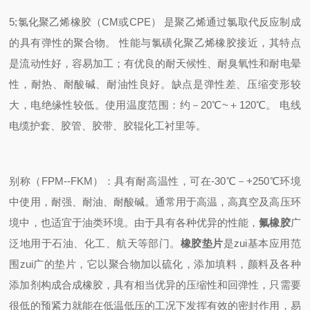
5;氯化聚乙烯橡胶（CM或CPE） 是聚乙烯通过氯取代反应制成
的具有弹性的聚合物。 性能与氯磺化聚乙烯橡胶接近，其特点
是流动性好，容易加工；有优良的耐天候性、耐臭氧性和耐电晕
性，耐热、耐酸碱、耐油性良好。缺点是弹性差、压缩变形较
大，电绝缘性较低。使用温度范围：约－20℃~＋120℃。 电线
电缆护套、胶管、胶带、胶辊化工衬里等。
别称（FPM
--FKM
）：具有耐高温性，可在-30
℃
－+250
℃
环境
中使用，耐强、耐油、耐酸碱。通常用于高温，高真空及高压环
境中，也适宜于油类环境。由于具有各种优异的性能，
氟橡胶
广
泛地用于石油、化工、航天等部门。
橡胶垫片
是zui基本应用范
围zui广的垫片，它以聚合物加以硫化，添加填料，颜料及各种
添加剂构成合成橡胶，具有相当优异的压缩性和回弹性，只需要
很低的预紧力就能在低温低压的工况下发挥有效的密封作用，易