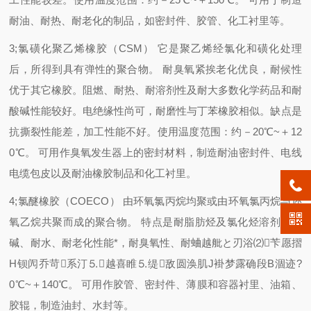
耐油、耐热、耐老化的制品，如密封件、胶管、化工衬里等。
3;氯磺化聚乙烯橡胶（CSM） 它是聚乙烯经氯化和磺化处理
后，所得到具有弹性的聚合物。 耐臭氧紧挨老化优良，耐候性
优于其它橡胶。阻燃、耐热、耐溶剂性及耐大多数化学药品和耐
酸碱性能较好。电绝缘性尚可，耐磨性与丁苯橡胶相似。缺点是
抗撕裂性能差，加工性能不好。使用温度范围：约－20℃~＋12
0℃。 可用作臭氧发生器上的密封材料，制造耐油密封件、电线
电缆包皮以及耐油橡胶制品和化工衬里。
4;氯醚橡胶（COECO） 由环氧氯丙烷均聚或由环氧氯丙烷与环
氧乙烷共聚而成的聚合物。 特点是耐脂肪烃及氯化烃溶剂、耐
碱、耐水、耐老化性能*，耐臭氧性、耐蛐越舭と刃浴⑵苄愿摺
H钡闶乔苛系汀⒌越喜睢⒌缇敌圆涣肌J褂梦露确段В涸迹?
0℃~＋140℃。 可用作胶管、密封件、薄膜和容器衬里、油箱、
胶辊，制造油封、水封等。