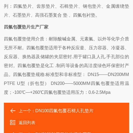
列：四氟垫片、齿形垫片、石棉垫片、钢包垫片、金属缠绕垫
片、石墨垫片、高强石墨复合 垫 、四氟包衬垫。
四氟包覆垫片生产厂家
四氟包覆垫使用介质：耐除酸碱金属、元素氟、以外等化学介质
无所不耐。
四氟包覆垫适用于各种反应釜、压力容器、冷凝器、
反应器、换热器及储罐的夹层密封.用于罐口及人孔.手孔部位的
密封。四氟包覆垫是化工 .制药等设备的高洁度绿色环保密封产
品。
四氟包覆垫规格:标准型和非标准型： DN15——DN200MM
PTFE U型（折包型） DN200——5000MM
四氟包覆垫适用温
度；-100℃—+260℃
四氟包覆垫适用压力：0.6-2.5Mpa
DN100四氟包覆石棉人孔垫片
上一个：
返回列表