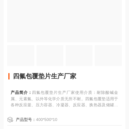
四氟包覆垫片生产厂家
产品简介：
四氟包覆垫片生产厂家使用介质：耐除酸碱金
属、元素氟、以外等化学介质无所不耐。四氟包覆垫适用于
各种反应釜、压力容器、冷凝器、反应器、换热器及储罐的
夹层密封.用于罐口及人孔.手孔部位的密封。四氟包覆垫是化
工 .制药等设备的高洁度绿色环保密封产品。
产品型号：
400*500*10