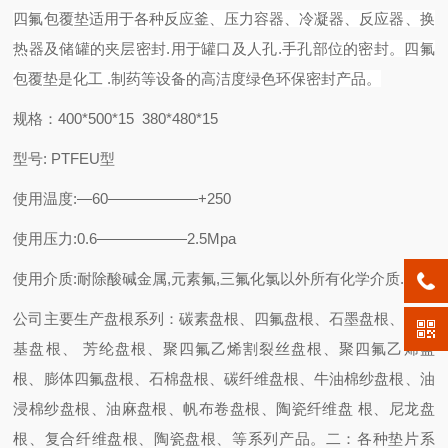
四氟包覆垫适用于各种反应釜、压力容器、冷凝器、反应器、换
热器及储罐的夹层密封.用于罐口及人孔.手孔部位的密封。四氟
包覆垫是化工 .制药等设备的高洁度绿色环保密封产品。
规格：400*500*15 380*480*15
型号: PTFEU型
使用温度:—60——————+250
使用压力:0.6——————2.5Mpa
使用介质:耐除酸碱金属,元素氟,三氟化氯以外所有化学介质.
公司主要生产盘根系列：碳素盘根、四氟盘根、石墨盘根、高水
基盘根、 芳纶盘根、聚四氟乙烯割裂丝盘根、聚四氟乙烯盘
根、膨体四氟盘根、石棉盘根、碳纤维盘根、牛油棉纱盘根、油
浸棉纱盘根、油麻盘根、帆布卷盘根、陶瓷纤维盘 根、尼龙盘
根、复合纤维盘根、陶瓷盘根、等系列产品。二：各种垫片系