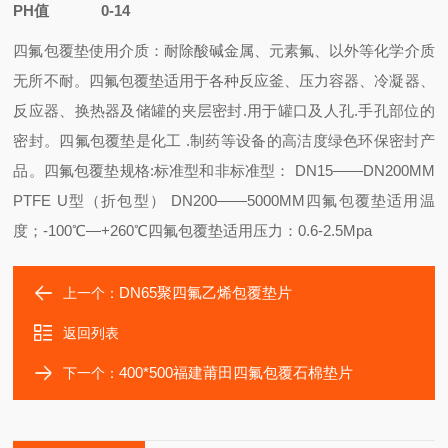
PH值 0-14
四氟包覆垫使用介质：耐除酸碱金属、元素氟、以外等化学介质
无所不耐。
四氟包覆垫适用于各种反应釜、压力容器、冷凝器、
反应器、换热器及储罐的夹层密封.用于罐口及人孔.手孔部位的
密封。四氟包覆垫是化工 .制药等设备的高洁度绿色环保密封产
品。
四氟包覆垫规格:标准型和非标准型： DN15——DN200MM
PTFE U型（折包型） DN200——5000MM
四氟包覆垫适用温
度；-100℃—+260℃
四氟包覆垫适用压力：0.6-2.5Mpa
DN65聚四氟乙烯包覆垫片
上一个：
返回列表
400*500福建莆田四氟包覆石棉垫片
下一个：