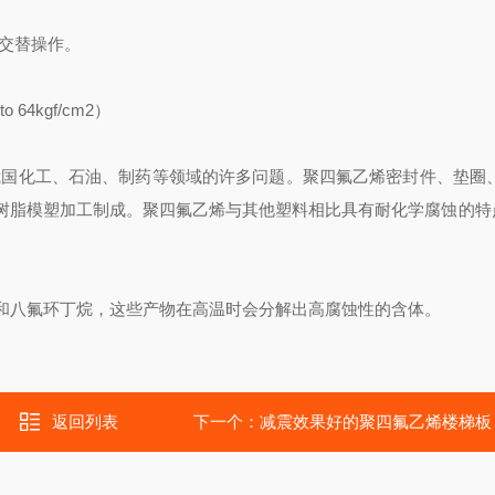
冷热交替操作。
o 64kgf/cm2）
国化工、石油、制药等领域的许多问题。聚四氟乙烯密封件、垫圈、
树脂模塑加工制成。聚四氟乙烯与其他塑料相比具有耐化学腐蚀的特
烯和八氟环丁烷，这些产物在高温时会分解出高腐蚀性的含体。
返回列表
下一个：
减震效果好的聚四氟乙烯楼梯板