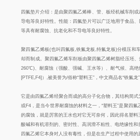
四氟垫片介绍：是由聚四氟乙烯棒、管、板经机械车削或
导电等良好特性。
性能：四氟垫片可以广泛地用于食品、
等具有耐腐蚀、抗老化和不导电等良好特性。
聚四氟乙烯板(也叫四氟板,铁氟龙板,特氟龙板)分模压
却而制成。聚四氟乙烯车削板由聚四氟乙烯树脂经压坯、烧
260℃)、耐腐蚀（强酸、强碱、王水等）、耐气候、高绝
[PTFE,F4]）,被美誉为/俗称“塑料王"，中文商品名“铁氟龙"
它是由四氟乙烯经聚合而成的高分子化合物，其结构简式为 -[-
或F4，是当今世界耐腐蚀的材料之一，“塑料王"是聚四
的腐蚀，就是厉害的王水也对它无可奈何，因此得名塑料
酸碱和有机溶剂的、密封性、高润滑不粘性、电绝缘性和良好
四氟乙烯它本身对人没有毒性，但是在生产过程中使用的原