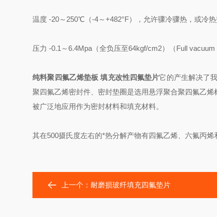
温度 -20～250℃（-4～+482°F），允许骤冷骤热，或
压力 -0.1～6.4Mpa（全负压至64kgf/cm2）（Full vacuum t
纯料聚四氟乙烯垫板 填充改性四氟垫片
它的产生解决了我
聚四氟乙烯密封件、密封垫圈是选用悬浮聚合聚四氟乙烯
被广泛地应用作为密封材料和填充材料。
其在500摄氏度左右的*热分解产物有四氟乙烯、六氟丙
上一个：
耐磨损玻纤填充四氟垫片