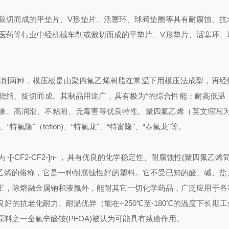
裁切而成的平垫片、V形垫片、活塞环、球阀垫圈等具有耐腐蚀、抗
医药等行业中经机械车削或裁切而成的平垫片、V形垫片、活塞环、
和车削两种，模压板是由聚四氟乙烯树脂在常温下用模压法成型，再经
结、旋切而成。其制品用途广，具有极为*的综合性能：耐高低温（-1
缘、高润滑、不粘附、无毒害等优良特性。聚四氟乙烯（英文缩写为Te
、“特氟隆"（teflon)、“特氟龙"、“特富隆"、“泰氟龙"等。
CF2-CF2-]n- ，具有优良的化学稳定性、耐腐蚀性(聚四氟乙烯简
氟乙烯的俗称，它是一种耐腐蚀性好的塑料。它不受已知的酸、碱、盐
王，除熔融金属钠和液氟外，能耐其它一切化学药品，广泛应用于各
的抗老化耐力、耐温优异（能在+250℃至-180℃的温度下长期
料之一全氟辛酸铵(PFOA)被认为可能具有致癌作用。