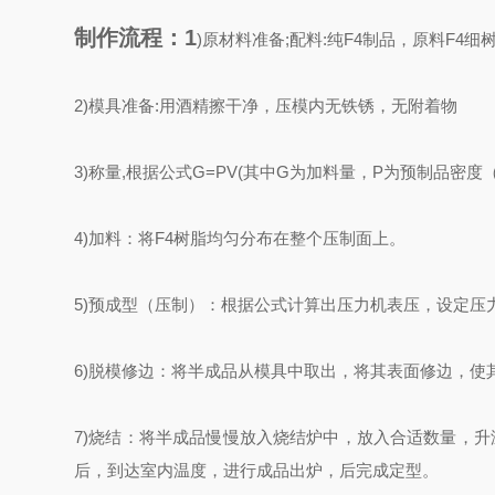
制作流程：1
)原材料准备;配料:纯F4制品，原料F4
2)模具准备:用酒精擦干净，压模内无铁锈，无附着物
3)称量,根据公式G=PV(其中G为加料量，P为预制品密度（2.
4)加料：将F4树脂均匀分布在整个压制面上。
5)预成型（压制）：根据公式计算出压力机表压，设定压
6)脱模修边：将半成品从模具中取出，将其表面修边，使
7)烧结：将半成品慢慢放入烧结炉中，放入合适数量，升
后，到达室内温度，进行成品出炉，后完成定型。