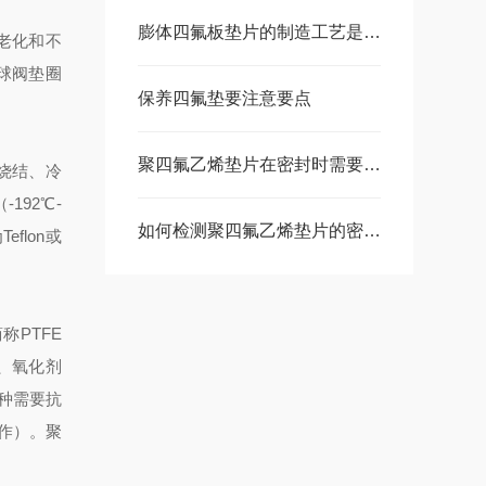
膨体四氟板垫片的制造工艺是怎样的？
老化和不
球阀垫圈
保养四氟垫要注意要点
聚四氟乙烯垫片在密封时需要注意的问题有哪些
烧结、冷
92℃-
如何检测聚四氟乙烯垫片的密封性能
flon或
称PTFE
、氧化剂
种需要抗
工作）。聚