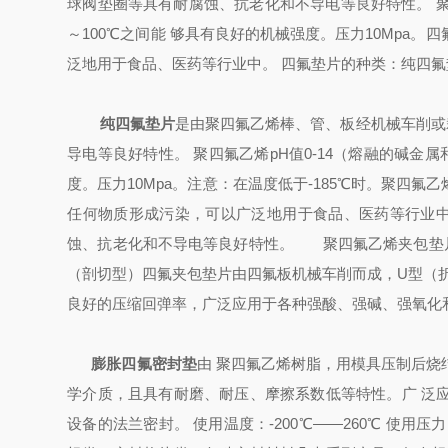
球阀垫圈等具有耐腐蚀、抗老化和不导电等良好特性。 聚四
～100℃之间能 够具有良好的机械强度。压力10Mpa
泛地用于食品、医药等行业中。
四氟垫片的种类：纯四氟
纯四氟垫片
是由聚四氟乙烯棒、管、板经机械车削或
导电等良好特性。 聚四氟乙烯pH值0-14（熔融的碱金属
度。压力10Mpa。
注意：在温度低于-185℃时。聚四氟
任何物质形成污染，可以广泛地用于食品、医药等行业
蚀、抗老化和不导电等良好特性。
聚四氟乙烯夹包垫片
（剖切型）四氟夹包垫片由四氟板机械车削而成，U型（
良好的压缩回弹率，广泛应用于各种强酸、强碱、强氧化
膨胀四氟密封垫
由 聚四氟乙烯树脂，用模具压制后
学介质，且具有耐磨、耐压、摩擦系数低等特性。广 泛
设备的法兰密封。 使用温度：-200℃——260℃ 使用