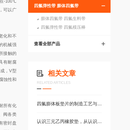
-100℃
四氟弹性带 膨体四氟带
染，可以广
膨体四氟带 四氟生料带
四氟弹性带 四氟模压棒
老化和不
查看全部产品
好的机械强
所接触的
具有耐腐
成，V型
相关文章
腐蚀性和
RELATED ARTICLES
四氟膨体板垫片的制造工艺与材料特性分析
耐所有化
、阀各类
认识三元乙丙橡胶垫，从认识它的性能特征开始
要有密封盘