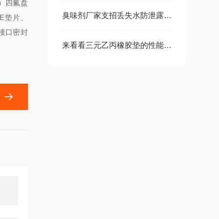
）四氟盘
臭味剂厂家支招丢失水防泄露Z有效的方法
E垫片、
接口密封
来看看三元乙丙橡胶垫的性能与优点你知道几个