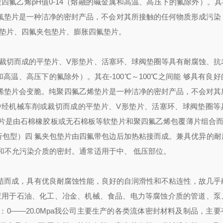
氟乙烯pH值0-14（熔融的碱金属和高温、高压下的氟除外）。其在
。四氟垫片是一种洁净的密封产品，不会对其所接触的任何物质形成污
垫片、四氟夹包垫片、膨胀四氟垫片。
裁切而成的平垫片、V形垫片、活塞环、球阀垫圈等具有耐腐蚀、抗
和高温、高压下的氟除外）。其在-100℃～100℃之间能 够具有良
乙烯垫片会变脆。纯聚四氟乙烯垫片是一种洁净的密封产品，不会对其
中经机械车削或裁切而成的平垫片、V形垫片、活塞环、球阀垫圈等
是由石棉橡胶板或无石棉板等软垫片和聚四氟乙烯包覆薄片组合而
折包型）四 氟夹包垫片由四氟带包边后加热粘接而成。兼具优异的耐
和不允污染介质的密封。通常适用于中、 低压部位。
烧结而成，具有优良耐腐蚀性能，良好的自润滑性和不粘连性，故几乎
应用于石油、化工、冶金、机械、食品、电力等腐蚀介质的管道、泵
压力：0——20.0Mpa我公司主要生产的各类流体密封材料及制品，主