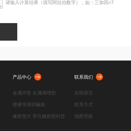
请输入计算结果（填写阿拉伯数字），如：三加四=7
产品中心
联系我们
金属环垫 金属缠绕垫
在线留言
楼梯专用四氟板
联系方式
橡胶垫片 带孔橡胶密封垫
地图导航
聚四氟乙烯板 四氟制品