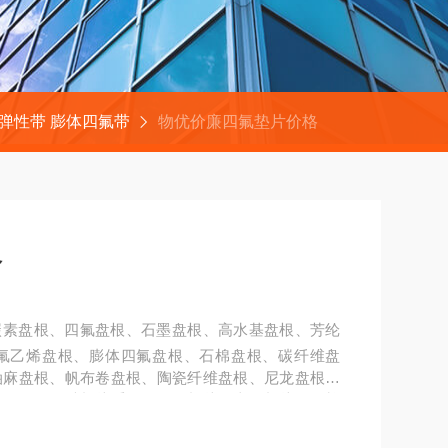
弹性带 膨体四氟带
物优价廉四氟垫片价格
格
碳素盘根、四氟盘根、石墨盘根、高水基盘根、芳纶
氟乙烯盘根、膨体四氟盘根、石棉盘根、碳纤维盘
油麻盘根、帆布卷盘根、陶瓷纤维盘根、尼龙盘根、
品。二：各种垫片系列：四氟垫片、齿形垫片、石棉
垫片、高强石墨复合垫 、四氟包衬垫。